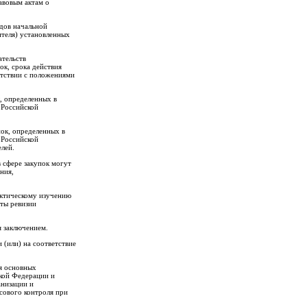
авовым актам о
дов начальной
ителя) установленных
ательств
ок, срока действия
етствии с положениями
, определенных в
 Российской
пок, определенных в
 Российской
лей.
в сфере закупок могут
ния,
фактическому изучению
аты ревизии
я заключением.
 (или) на соответствие
ия основных
ской Федерации и
анизации и
сового контроля при