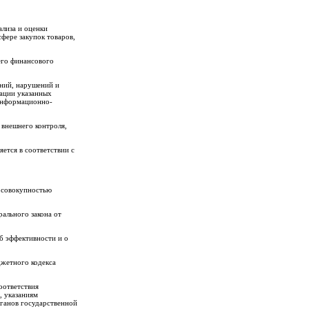
ализа и оценки
сфере закупок товаров,
его финансового
ений, нарушений и
зации указанных
 информационно-
 внешнего контроля,
ется в соответствии с
о совокупностью
рального закона от
б эффективности и о
джетного кодекса
оответствия
, указаниям
ганов государственной