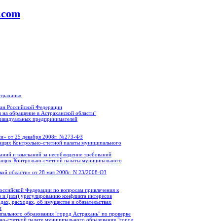
a.com
страхань»
ан Российской Федерации
 на обращение в Астраханской области"
дивидуальных предпринимателей
и» от 25 декабря 2008г. №273-ФЗ
ащих Контрольно-счетной палаты муниципального
аний и взысканий за несоблюдение требований
жащих Контрольно-счетной палаты муниципального
ой области» от 28 мая 2008г. N 23/2008-ОЗ
оссийской Федерации по вопросам привлечения к
 и (или) урегулированию конфликта интересов
ах, расходах, об имуществе и обязательствах
и
пального образования "город Астрахань" по проверке
о-счетной палате муниципального образования "город