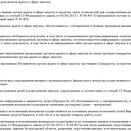
езультатов аудита в сфере закупок;
 лицами органа аудита в сфере закупок в пределах своих полномочий для осуществления ан
ии со статьей 13 Федерального закона от 05.04.2013 г. N 44-ФЗ "О контрактной системе в 
ьный закон N 44-ФЗ).
ведении аудита в сфере закупок, обеспечивается с соблюдением основных принципов внешн
е закупок обобщаются результаты, в том числе устанавливаются причины выявленных отклон
енствование контрактной системы в сфере закупок, систематизируется информация о реали
аких результатах, в том числе и на официальном сайте органа аудита в сфере закупок в
ские мероприятия проводимые органом аудита в сфере закупок по иным группам стандартов
окументами органа аудита в сфере закупок.
улированных Регламентом органа аудита в сфере закупок, настоящим Стандартом, осуществля
литического мероприятия внешнего муниципального финансового контроля осуществляемог
рации.
 достижения целей осуществления закупок, определенных в соответствии со статьей 13 Феде
яют информацию о законности, целесообразности, об обоснованности, о своевременности, о
олненным контрактам (гражданско-правовым договорам) (далее – контрактам).
нным и исполненным контрактам осуществляется на основании анализа положений статей Бю
ния средств бюджета, в том числе и на закупки товаров, работ, услуг.
аключенным и исполненным контрактам осуществляется на основании анализа установления с
атьи 13 Федерального закона от 05.04.2013 г. N 44-ФЗ (в том числе решениям, поручениям
дерации, законам Астраханской области, решениям, поручениям высших исполнительных ор