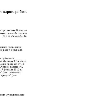
варов, работ,
н протоколом Коллегии
латы города Астрахани
№1 от 26 мая 2014г.
равила проведения
в, работ, услуг для
в субъектов
ой Думы от 17 ноября
рации протокол от 12
 Счетной палаты РФ,
17 февраля 2012 г.,
в" (утв. решением
средств" (утв.
ечения муниципальных