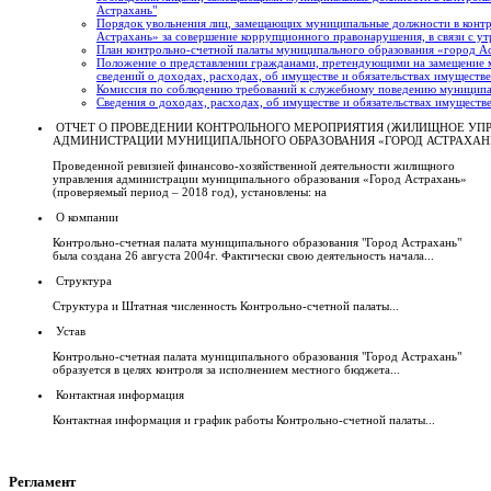
Астрахань"
Порядок увольнения лиц, замещающих муниципальные должности в контр
Астрахань» за совершение коррупционного правонарушения, в связи с ут
План контрольно-счетной палаты муниципального образования «город А
Положение о представлении гражданами, претендующими на замещение
сведений о доходах, расходах, об имуществе и обязательствах имуществ
Комиссия по соблюдению требований к служебному поведению муниципа
Сведения о доходах, расходах, об имуществе и обязательствах имуществ
ОТЧЕТ О ПРОВЕДЕНИИ КОНТРОЛЬНОГО МЕРОПРИЯТИЯ (ЖИЛИЩНОЕ УП
АДМИНИСТРАЦИИ МУНИЦИПАЛЬНОГО ОБРАЗОВАНИЯ «ГОРОД АСТРАХАН
Проведенной ревизией финансово-хозяйственной деятельности жилищного
управления администрации муниципального образования «Город Астрахань»
(проверяемый период – 2018 год), установлены: на
О компании
Контрольно-счетная палата муниципального образования "Город Астрахань"
была создана 26 августа 2004г. Фактически свою деятельность начала...
Структура
Структура и Штатная численность Контрольно-счетной палаты...
Устав
Контрольно-счетная палата муниципального образования "Город Астрахань"
образуется в целях контроля за исполнением местного бюджета...
Контактная информация
Контактная информация и график работы Контрольно-счетной палаты...
Регламент