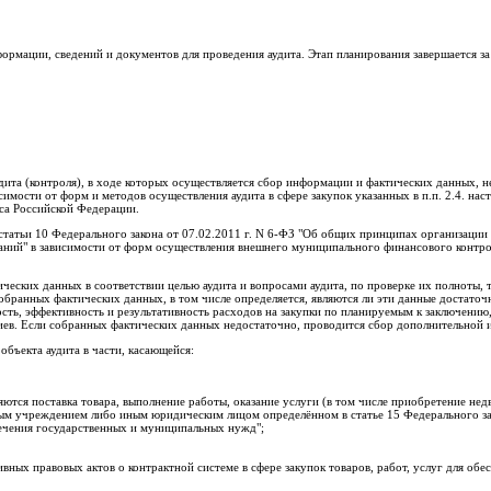
ормации, сведений и документов для проведения аудита. Этап планирования завершается за
аудита (контроля), в ходе которых осуществляется сбор информации и фактических данных,
исимости от форм и методов осуществления аудита в сфере закупок указанных в п.п. 2.4. нас
кса Российской Федерации.
 статьи 10 Федерального закона от 07.02.2011 г. N 6-ФЗ "Об общих принципах организации
аний" в зависимости от форм осуществления внешнего муниципального финансового контр
еских данных в соответствии целью аудита и вопросами аудита, по проверке их полноты, 
обранных фактических данных, в том числе определяется, являются ли эти данные достаточ
ость, эффективность и результативность расходов на закупки по планируемым к заключению
риев. Если собранных фактических данных недостаточно, проводится сбор дополнительной
объекта аудита в части, касающейся:
яются поставка товара, выполнение работы, оказание услуги (в том числе приобретение н
ым учреждением либо иным юридическим лицом определённом в статье 15 Федерального зак
спечения государственных и муниципальных нужд";
ных правовых актов о контрактной системе в сфере закупок товаров, работ, услуг для обе