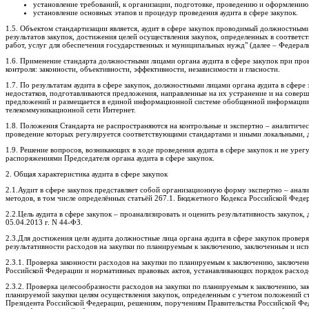
установление требований, к организации, подготовке, проведению и оформлению р
установление основных этапов и процедур проведения аудита в сфере закупок.
1.5. Объектом стандартизации является, аудит в сфере закупок проводимый должностными
результатов закупок, достижения целей осуществления закупок, определенных в соответств
работ, услуг для обеспечения государственных и муниципальных нужд" (далее – Федерал
1.6. Применение стандарта должностными лицами органа аудита в сфере закупок при про
контроля: законности, объективности, эффективности, независимости и гласности.
1.7. По результатам аудита в сфере закупок, должностными лицами органа аудита в сфер
недостатков, подготавливаются предложения, направленные на их устранение и на соверш
предложений и размещается в единой информационной системе обобщенной информации о т
телекоммуникационной сети Интернет.
1.8. Положения Стандарта не распространяются на контрольные и экспертно – аналитиче
проведение которых регулируется соответствующими стандартами и иными локальными, д
1.9. Решение вопросов, возникающих в ходе проведения аудита в сфере закупок и не урег
распоряжениями Председателя органа аудита в сфере закупок.
2. Общая характеристика аудита в сфере закупок
2.1.Аудит в сфере закупок представляет собой организационную форму экспертно – ана
методов, в том числе определённых статьёй 267.1. Бюджетного Кодекса Российской Феде
2.2.Цель аудита в сфере закупок – проанализировать и оценить результативность закупок,
05.04.2013 г. N 44-ФЗ.
2.3.Для достижения цели аудита должностные лица органа аудита в сфере закупок провер
результативности расходов на закупки по планируемым к заключению, заключенным и исп
2.3.1. Проверка законности расходов на закупки по планируемым к заключению, заключе
Российской Федерации и нормативных правовых актов, устанавливающих порядок расходова
2.3.2. Проверка целесообразности расходов на закупки по планируемым к заключению, з
планируемой закупки целям осуществления закупок, определенным с учетом положений ст
Президента Российской Федерации, решениям, поручениям Правительства Российской Фе