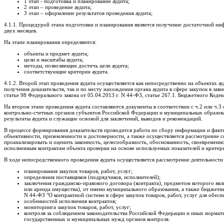
1 этап - подготовка и планирование аудита;
2 этап – проведение аудита;
3 этап – оформление результатов проведения аудита;
4.1.1. Процедурой этапа подготовки и планирования является получение достаточной инф
двух месяцев.
На этапе планирования определяются:
объекты и предмет аудита;
цели и масштабы аудита;
методы, позволяющие достичь цели аудита;
соответствующие критерии аудита.
4.1.2. Второй этап проведения аудита осуществляется как непосредственно на объектах 
получения доказательств, так и по месту нахождения органа аудита в сфере закупок в зав
статье 98 Федерального закона от 05.04.2013 г. N 44-ФЗ, статье 267.1. Бюджетного Коде
На втором этапе проведения аудита составляются документы в соответствии с ч.2 или ч.3
контрольно-счетных органов субъектов Российской Федерации и муниципальных образов
результаты аудита и служащие основой для заключений, выводов и рекомендаций.
В процессе формирования доказательств проводится работа по сбору информации и фактич
объективности, приземленности и достоверности, а также осуществляется рассмотрение с
проанализировать и оценить законность, целесообразность, обоснованность, своевременн
исполненным контрактам объекта проверки на основе используемых показателей и крите
В ходе непосредственного проведения аудита осуществляется рассмотрение деятельности 
планирования закупок товаров, работ, услуг;
определения поставщиков (подрядчиков, исполнителей);
заключения гражданско-правового договора (контракта), предметом которого явл
или аренда имущества), от имени муниципального образования, а также бюджетн
N 44-ФЗ "О контрактной системе в сфере закупок товаров, работ, услуг для обе
особенностей исполнения контрактов;
мониторинга закупок товаров, работ, услуг;
контроля за соблюдением законодательства Российской Федерации и иных норматив
государственных и муниципальных нужд органов контроля.