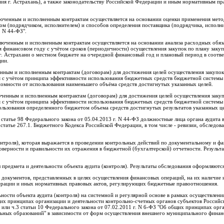
ия г. Астрахань), а также законодательству Российской Федерации и иным нормативным пр
ключенным и исполненным контрактам осуществляется на основании оценки применения мето
ком (подрядчиком, исполнителем) и способов определения поставщика (подрядчика, исполн
. N 44-ФЗ".
ключенным и исполненным контрактам осуществляется на основании анализа расходных обяз
финансовом году с учётом сроков (периодичности) осуществления закупок по плану закуп
г. Астрахани о местном бюджете на очередной финансовый год и плановый период в соотв
ции.
енным и исполненным контрактам (договорам) для достижения целей осуществления закупок
тся с учётом принципа эффективности использования бюджетных средств бюджетной системы
номности от использования наименьшего объёма средств достигнутых указанных целей.
люченным и исполненным контрактам (договорам) для достижения целей осуществления заку
тся с учётом принципа эффективности использования бюджетных средств бюджетной системы
ользования определенного бюджетом объема средств достигнутых результатов указанных це
 статье 98 Федерального закона от 05.04.2013 г. N 44-ФЗ должностные лица органа аудита 
татье 267.1. Бюджетного Кодекса Российской Федерации, в том числе - ревизии, обследова
(контроля), которая выражается в проведении контрольных действий по документальному и 
верности и правильности их отражения в бюджетной (бухгалтерской) отчетности. Результ
ы предмета и деятельности объекта аудита (контроля). Результаты обследования оформляютс
документов, представленных в целях осуществления финансовых операций, на их наличие и
дерации и иных нормативных правовых актов, регулирующих бюджетные правоотношения.
ьности объекта аудита (контроля) на системной и регулярной основе в рамках осуществлен
щих принципах организации и деятельности контрольно-счетных органов субъектов Россий
или ч.3 статьи 10 Федерального закона от 07.02.2011 г. N 6-ФЗ "Об общих принципах орг
ьных образований" в зависимости от форм осуществления внешнего муниципального финан