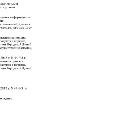
аключенным и
олгосрочных
змещения информации в
но -
сполнителей) (далее -
Федерального закона от
риглашения принять
 закупок в порядке,
ленном Городской Думой
осуществления закупок,
.2013 г. N 44-ФЗ в
глашения принять
 закупок в порядке,
ленном Городской Думой
.2013 г. N 44-ФЗ по
м аудита.