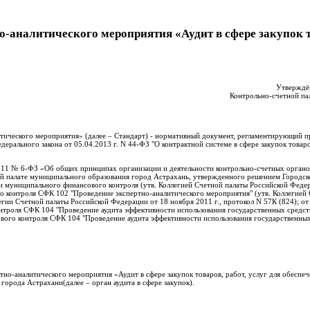
-аналитического мероприятия «Аудит в сфере закупок то
Утверждё
Контрольно-счетной па
тического мероприятия» (далее – Стандарт) - нормативный документ, регламентирующий п
дерального закона от 05.04.2013 г. N 44-ФЗ "О контрактной системе в сфере закупок товаро
.2011 № 6-ФЗ «Об общих принципах организации и деятельности контрольно-счетных органо
й палате муниципального образования город Астрахань, утвержденного решением Городск
и муниципального финансового контроля (утв. Коллегией Счетной палаты Российской Феде
го контроля СФК 102 "Проведение экспертно-аналитического мероприятия" (утв. Коллегией
ии Счетной палаты Российской Федерации от 18 ноября 2011 г., протокол N 57К (824); от 
контроля СФК 104 "Проведение аудита эффективности использования государственных средст
ового контроля СФК 104 "Проведение аудита эффективности использования государственных 
тно-аналитического мероприятия «Аудит в сфере закупок товаров, работ, услуг для обесп
города Астрахани(далее – орган аудита в сфере закупок).