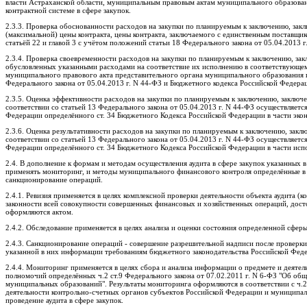
власти Астраханской области, муниципальным правовым актам муниципального образован
контрактной системе в сфере закупок.
2.3.3. Проверка обоснованности расходов на закупки по планируемым к заключению, за
(максимальной) цены контракта, цены контракта, заключаемого с единственным поставщи
статьёй 22 и главой 3 с учётом положений статьи 18 Федерального закона от 05.04.2013 г
2.3.4. Проверка своевременности расходов на закупки по планируемым к заключению, за
обусловленных указанными расходами на соответствие их исполнению в соответствующем 
муниципального правового акта представительного органа муниципального образования 
Федерального закона от 05.04.2013 г. N 44-ФЗ и Бюджетного кодекса Российской Федера
2.3.5. Оценка эффективности расходов на закупки по планируемым к заключению, заключ
соответствии со статьей 13 Федерального закона от 05.04.2013 г. N 44-ФЗ осуществляе
Федерации определённого ст. 34 Бюджетного Кодекса Российской Федерации в части эко
2.3.6. Оценка результативности расходов на закупки по планируемым к заключению, зак
соответствии со статьей 13 Федерального закона от 05.04.2013 г. N 44-ФЗ осуществляе
Федерации определённого ст. 34 Бюджетного Кодекса Российской Федерации в части исп
2.4. В дополнение к формам и методам осуществления аудита в сфере закупок указанных в
применять мониторинг, и методы муниципального финансового контроля определённые в с
санкционирование операций.
2.4.1. Ревизия применяется в целях комплексной проверки деятельности объекта аудита 
законности всей совокупности совершенных финансовых и хозяйственных операций, досто
оформляются актом.
2.4.2. Обследование применяется в целях анализа и оценки состояния определенной сфер
2.4.3. Санкционирование операций - совершение разрешительной надписи после проверки 
указанной в них информации требованиям бюджетного законодательства Российской Фе
2.4.4. Мониторинг применяется в целях сбора и анализа информации о предмете и деятел
полномочий определённых ч.2 ст.9 Федерального закона от 07.02.2011 г. N 6-ФЗ "Об об
муниципальных образований". Результаты мониторинга оформляются в соответствии с ч.2 
деятельности контрольно-счетных органов субъектов Российской Федерации и муниципал
проведение аудита в сфере закупок.