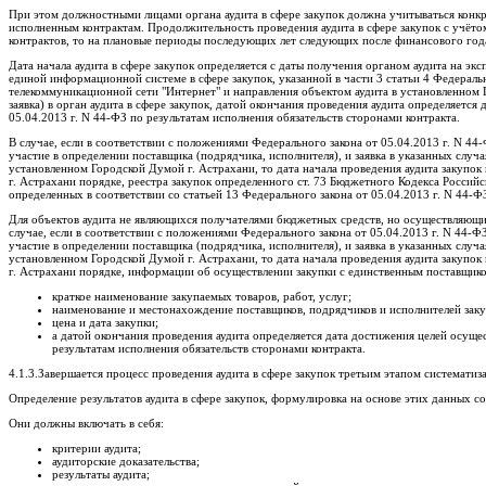
При этом должностными лицами органа аудита в сфере закупок должна учитываться конк
исполненным контрактам. Продолжительность проведения аудита в сфере закупок с учётом
контрактов, то на плановые периоды последующих лет следующих после финансового год
Дата начала аудита в сфере закупок определяется с даты получения органом аудита на эк
единой информационной системе в сфере закупок, указанной в части 3 статьи 4 Федераль
телекоммуникационной сети "Интернет" и направления объектом аудита в установленном Г
заявка) в орган аудита в сфере закупок, датой окончания проведения аудита определяется
05.04.2013 г. N 44-ФЗ по результатам исполнения обязательств сторонами контракта.
В случае, если в соответствии с положениями Федерального закона от 05.04.2013 г. N 4
участие в определении поставщика (подрядчика, исполнителя), и заявка в указанных случая
установленном Городской Думой г. Астрахани, то дата начала проведения аудита закупок 
г. Астрахани порядке, реестра закупок определенного ст. 73 Бюджетного Кодекса Россий
определенных в соответствии со статьей 13 Федерального закона от 05.04.2013 г. N 44-Ф
Для объектов аудита не являющихся получателями бюджетных средств, но осуществляющих 
случае, если в соответствии с положениями Федерального закона от 05.04.2013 г. N 44-
участие в определении поставщика (подрядчика, исполнителя), и заявка в указанных случая
установленном Городской Думой г. Астрахани, то дата начала проведения аудита закупок 
г. Астрахани порядке, информации об осуществлении закупки с единственным поставщик
краткое наименование закупаемых товаров, работ, услуг;
наименование и местонахождение поставщиков, подрядчиков и исполнителей заку
цена и дата закупки;
а датой окончания проведения аудита определяется дата достижения целей осущес
результатам исполнения обязательств сторонами контракта.
4.1.3.Завершается процесс проведения аудита в сфере закупок третьим этапом системати
Определение результатов аудита в сфере закупок, формулировка на основе этих данных с
Они должны включать в себя:
критерии аудита;
аудиторские доказательства;
результаты аудита;