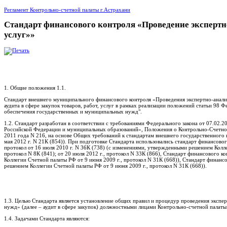
Регламент Контрольно-счетной палаты г.Астрахани
Стандарт финансового контроля «Проведение экспертно
услуг»»
1. Общие положения 1.1.
Стандарт внешнего муниципального финансового контроля «Проведения экспертно-анали
аудита в сфере закупок товаров, работ, услуг в рамках реализации положений статьи 98 Фе
обеспечения государственных и муниципальных нужд".
1.2. Стандарт разработан в соответствии с требованиями Федерального закона от 07.02
Российской Федерации и муниципальных образований», Положения о Контрольно-Счетно
2011 года N 216, на основе Общих требований к стандартам внешнего государственного 
мая 2012 г. N 21К (854)). При подготовке Стандарта использовались стандарт финансово
протокол от 16 июля 2010 г. N 36К (738) (с изменениями, утвержденными решением Коллег
протокол N 8К (841); от 20 июля 2012 г., протокол N 33К (866), Стандарт финансового 
Коллегии Счетной палаты РФ от 9 июня 2009 г., протокол N 31К (668)), Стандарт финанс
решением Коллегии Счетной палаты РФ от 9 июня 2009 г., протокол N 31К (668)).
1.3. Целью Стандарта является установление общих правил и процедур проведения экспер
нужд» (далее – аудит в сфере закупок) должностными лицами Контрольно-счетной палаты 
1.4. Задачами Стандарта являются: