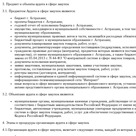
3. Предмет и объекты аудита в сфере закупок
3.1. Предметом Аудита в сфере закупок являются:
бюджет г. Астрахани;
проекты бюджетов г. Астрахани;
годовой отчет об исполнении бюджета г. Астрахани;
имущество, находящиеся в муниципальной собственности г. Астрахани, в том чи
муниципальному образованию;
проекты муниципальных правовых актов в части, касающейся расходных обязател
бюджетный процесс в муниципальном образовании г. Астрахани;
документы планирования закупок товаров, работ, услуг;
документы, регламентирующие определения поставщиков (подрядчиков, исполнит
гражданско-правовые договора (контракты), предметом которых являются поставк
имущества), от имени муниципального образования г. Астрахань, а также бюдже
закона от 05.04.2013 г. N 44-ФЗ "О контрактной системе в сфере закупок товаро
документы исполнения контрактов;
заявки заказчиков, муниципальных заказчиков, заявки участников закупки;
протоколы, составленные по результатам закупок товаров, работ, услуг.
реестры закупок (договоров, контрактов);
информация, размещённая в единой информационной системе в сфере закупок, ука
информационно-телекоммуникационной сети "Интернет"
иные вопросы в сфере внешнего муниципального финансового контроля, установ
актами представительного органа муниципального образования г. Астрахань отно
3.2. Объектами аудита в сфере закупок являются:
муниципальные органы, муниципальные казенные учреждения, действующие от им
соответствии с бюджетным законодательством Российской Федерации от имени м
бюджетные, автономные учреждения, муниципальные унитарные предприятия и ины
системе в сфере закупок товаров, работ, услуг для обеспечения государственны
Кодекса Российской Федерации.
4. Этапы и процедуры организации аудита в сфере закупок
4.1.Организация аудита в сфере закупок, включает следующие этапы, каждый из которых