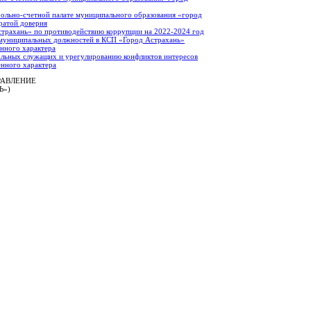
ольно-счетной палате муниципального образования «город
ратой доверия
страхань» по противодействию коррупции на 2022-2024 год
 муниципальных должностей в КСП «Город Астрахань»
енного характера
льных служащих и урегулированию конфликтов интересов
енного характера
РАВЛЕНИЕ
Ь»)