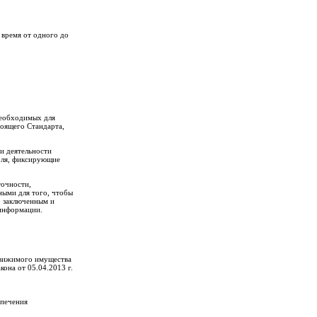
 время от одного до
 необходимых для
тоящего Стандарта,
 и деятельности
оля, фиксирующие
точности,
ными для того, чтобы
, заключенным и
 информации.
едвижимого имущества
она от 05.04.2013 г.
спечения