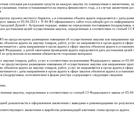
ретная ситуация расходования средств на каждую закупку по планируемым к заключению, з
 указанных этапов устанавливается на период финансового года, а в случаи заключения д
а.
спертизу проекта местного бюджета, а в отношении объекта аудита определяется с даты ра
ного закона от 05.04.2013 г. N 44-ФЗ официального сайта www.zakupki.gov.ru информацион
ородской Думой г. Астрахани порядке, заявки на определение поставщиков (подрядчиков, и
 дата достижения целей осуществления закупок, определенных в соответствии со статьей 13 
4-ФЗ не предусмотрено размещение извещения об осуществлении закупки или направление п
х объектом аудита на закупку товаров, работ, услуг не направляется в орган аудита в сфере
начинается с даты направления в орган аудита в сфере закупок объектом аудита в установ
ской Федерации, а датой окончания проведения аудита определяется дата достижения целей 
З по результатам исполнения обязательств сторонами контракта.
закупки товаров, работ, услуг в соответствии положениями Федерального закона от 05.04
ФЗ не предусмотрено размещение извещения об осуществлении закупки или направление при
х объектом аудита на закупку товаров, работ, услуг не направляется в орган аудита в сфере
начинается с даты направления в орган аудита в сфере закупок объектом аудита в установ
ом (подрядчиком, исполнителем) в форме реестра содержащего следующие сведения:
пки;
твления закупок, определенных в соответствии со статьей 13 Федерального закона от 05.04
зацией доказательств и оформлением заключения с выводами и рекомендациями по результата
оответствующего заключения и выработка рекомендаций ключевые этапы процесса аудита.