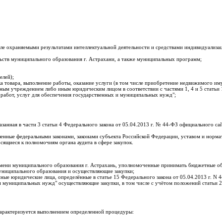
сле охраняемыми результатами интеллектуальной деятельности и средствами индивидуализ
ьств муниципального образования г. Астрахани, а также муниципальных программ;
елей);
а товара, выполнение работы, оказание услуги (в том числе приобретение недвижимого им
тным учреждением либо иным юридическим лицом в соответствии с частями 1, 4 и 5 статьи
в, работ, услуг для обеспечения государственных и муниципальных нужд";
занная в части 3 статьи 4 Федерального закона от 05.04.2013 г. № 44-ФЗ официального са
ленные федеральными законами, законами субъекта Российской Федерации, уставом и норм
сящиеся к полномочиям органа аудита в сфере закупок.
ени муниципального образования г. Астрахань, уполномоченные принимать бюджетные обя
униципального образования и осуществляющие закупки;
е юридические лица, определённые в статье 15 Федерального закона от 05.04.2013 г. N 
х и муниципальных нужд" осуществляющие закупки, в том числе с учётом положений статьи 
 характеризуется выполнением определенной процедуры: