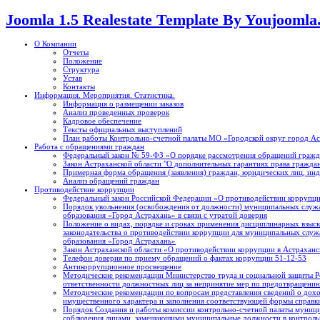
Joomla 1.5 Realestate Template By Youjooml
О Компании
Отчеты
Положение
Структура
Устав
Контакты
Информация. Мероприятия. Статистика.
Информация о размещении заказов
Анализ проведенных проверок
Кадровое обеспечение
Тексты официальных выступлений
План работы Контрольно-счетной палаты МО «Городской округ город А
Работа с обращениями граждан
Федеральный закон № 59-ФЗ «О порядке рассмотрения обращений гражд
Закон Астраханской области "О дополнительных гарантиях права граждан
Примерная форма обращения (заявления) граждан, юридических лиц, ин
Анализ обращений граждан
Противодействие коррупции
Федеральный закон Российской Федерации «О противодействии коррупци
Порядок увольнения (освобождения от должности) муниципальных служ
образования «Город Астрахань» в связи с утратой доверия
Положение о видах, порядке и сроках применения дисциплинарных взыск
законодательства о противодействии коррупции для муниципальных слу
образования «Город Астрахань»
Закон Астраханской области «О противодействии коррупции в Астраханск
Телефон доверия по приему обращений о фактах коррупции 51-12-53
Антикоррупционное просвещение
Методические рекомендации Министерство труда и социальной защиты Р
ответственности должностных лиц за непринятие мер по предотвращению
Методические рекомендации по вопросам представления сведений о доход
имущественного характера и заполнения соответствующей формы справк
Порядок Создания и работы комиссии контрольно-счетной палаты муници
соблюдения лицами, замещающими муниципальные должности в контрольн