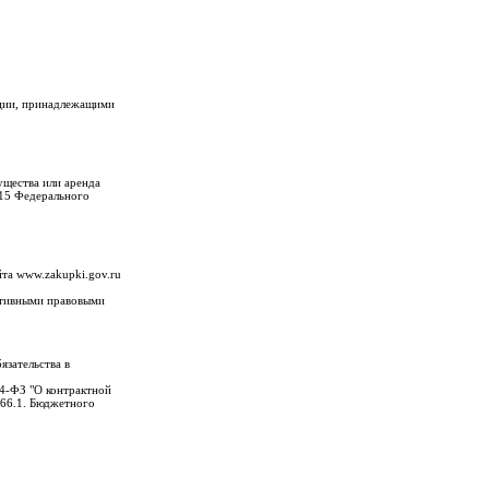
ации, принадлежащими
ущества или аренда
 15 Федерального
йта www.zakupki.gov.ru
ативными правовыми
зательства в
44-ФЗ "О контрактной
266.1. Бюджетного