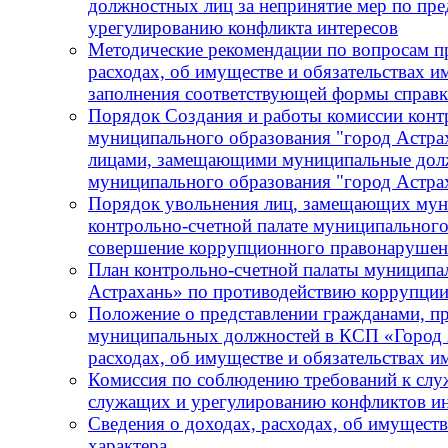
должностных лиц за непринятие мер по пре
урегулированию конфликта интересов
Методические рекомендации по вопросам пр
расходах, об имуществе и обязательствах и
заполнения соответствующей формы справ
Порядок Создания и работы комиссии конт
муниципального образования "город Астра
лицами, замещающими муниципальные должн
муниципального образования "город Астра
Порядок увольнения лиц, замещающих мун
контрольно-счетной палате муниципального
совершение коррупционного правонарушения
План контрольно-счетной палаты муниципа
Астрахань» по противодействию коррупции
Положение о представлении гражданами, 
муниципальных должностей в КСП «Город А
расходах, об имуществе и обязательствах 
Комиссия по соблюдению требований к сл
служащих и урегулированию конфликтов ин
Сведения о доходах, расходах, об имущест
характера