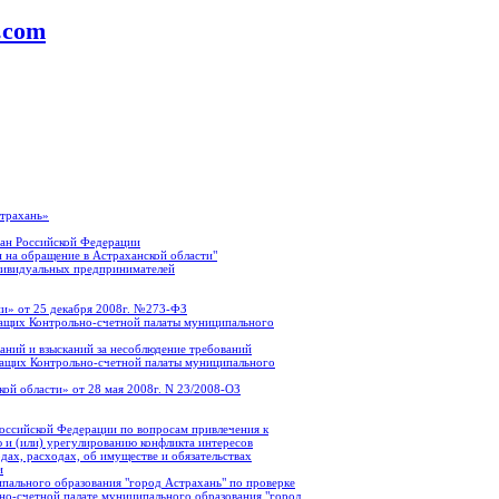
a.com
страхань»
ан Российской Федерации
 на обращение в Астраханской области"
дивидуальных предпринимателей
и» от 25 декабря 2008г. №273-ФЗ
ащих Контрольно-счетной палаты муниципального
аний и взысканий за несоблюдение требований
жащих Контрольно-счетной палаты муниципального
ой области» от 28 мая 2008г. N 23/2008-ОЗ
оссийской Федерации по вопросам привлечения к
 и (или) урегулированию конфликта интересов
ах, расходах, об имуществе и обязательствах
и
пального образования "город Астрахань" по проверке
о-счетной палате муниципального образования "город