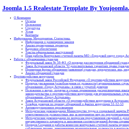
Joomla 1.5 Realestate Template By Youjooml
О Компании
Отчеты
Положение
Структура
Устав
Контакты
Информация. Мероприятия. Статистика.
Информация о размещении заказов
Анализ проведенных проверок
Кадровое обеспечение
Тексты официальных выступлений
План работы Контрольно-счетной палаты МО «Городской округ город А
Работа с обращениями граждан
Федеральный закон № 59-ФЗ «О порядке рассмотрения обращений гражд
Закон Астраханской области "О дополнительных гарантиях права граждан
Примерная форма обращения (заявления) граждан, юридических лиц, ин
Анализ обращений граждан
Противодействие коррупции
Федеральный закон Российской Федерации «О противодействии коррупци
Порядок увольнения (освобождения от должности) муниципальных служ
образования «Город Астрахань» в связи с утратой доверия
Положение о видах, порядке и сроках применения дисциплинарных взыск
законодательства о противодействии коррупции для муниципальных слу
образования «Город Астрахань»
Закон Астраханской области «О противодействии коррупции в Астраханск
Телефон доверия по приему обращений о фактах коррупции 51-12-53
Антикоррупционное просвещение
Методические рекомендации Министерство труда и социальной защиты Р
ответственности должностных лиц за непринятие мер по предотвращению
Методические рекомендации по вопросам представления сведений о доход
имущественного характера и заполнения соответствующей формы справк
Порядок Создания и работы комиссии контрольно-счетной палаты муници
соблюдения лицами, замещающими муниципальные должности в контрольн