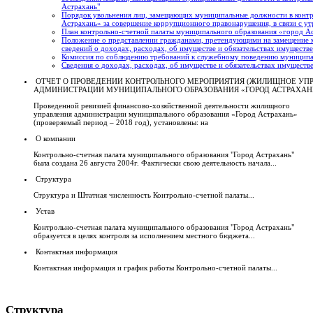
Астрахань"
Порядок увольнения лиц, замещающих муниципальные должности в контр
Астрахань» за совершение коррупционного правонарушения, в связи с ут
План контрольно-счетной палаты муниципального образования «город А
Положение о представлении гражданами, претендующими на замещение
сведений о доходах, расходах, об имуществе и обязательствах имуществ
Комиссия по соблюдению требований к служебному поведению муниципа
Сведения о доходах, расходах, об имуществе и обязательствах имуществ
ОТЧЕТ О ПРОВЕДЕНИИ КОНТРОЛЬНОГО МЕРОПРИЯТИЯ (ЖИЛИЩНОЕ УП
АДМИНИСТРАЦИИ МУНИЦИПАЛЬНОГО ОБРАЗОВАНИЯ «ГОРОД АСТРАХАН
Проведенной ревизией финансово-хозяйственной деятельности жилищного
управления администрации муниципального образования «Город Астрахань»
(проверяемый период – 2018 год), установлены: на
О компании
Контрольно-счетная палата муниципального образования "Город Астрахань"
была создана 26 августа 2004г. Фактически свою деятельность начала...
Структура
Структура и Штатная численность Контрольно-счетной палаты...
Устав
Контрольно-счетная палата муниципального образования "Город Астрахань"
образуется в целях контроля за исполнением местного бюджета...
Контактная информация
Контактная информация и график работы Контрольно-счетной палаты...
Структура