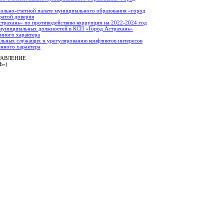
ольно-счетной палате муниципального образования «город
ратой доверия
страхань» по противодействию коррупции на 2022-2024 год
 муниципальных должностей в КСП «Город Астрахань»
енного характера
льных служащих и урегулированию конфликтов интересов
енного характера
РАВЛЕНИЕ
Ь»)