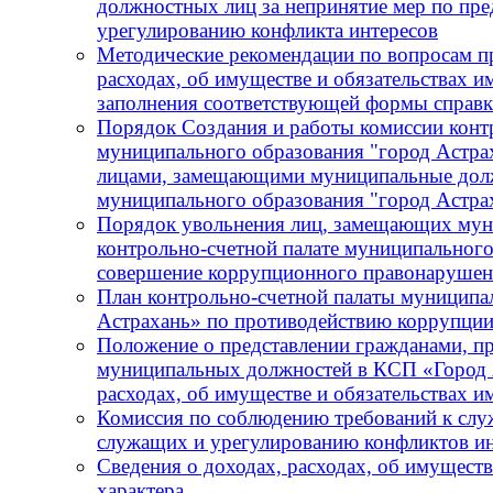
должностных лиц за непринятие мер по пре
урегулированию конфликта интересов
Методические рекомендации по вопросам пр
расходах, об имуществе и обязательствах и
заполнения соответствующей формы справ
Порядок Создания и работы комиссии конт
муниципального образования "город Астра
лицами, замещающими муниципальные должн
муниципального образования "город Астра
Порядок увольнения лиц, замещающих мун
контрольно-счетной палате муниципального
совершение коррупционного правонарушения
План контрольно-счетной палаты муниципа
Астрахань» по противодействию коррупции
Положение о представлении гражданами, 
муниципальных должностей в КСП «Город А
расходах, об имуществе и обязательствах 
Комиссия по соблюдению требований к сл
служащих и урегулированию конфликтов ин
Сведения о доходах, расходах, об имущест
характера