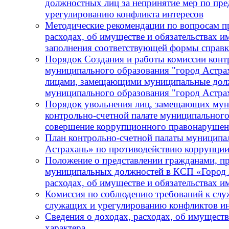
должностных лиц за непринятие мер по пре
урегулированию конфликта интересов
Методические рекомендации по вопросам пр
расходах, об имуществе и обязательствах и
заполнения соответствующей формы справ
Порядок Создания и работы комиссии конт
муниципального образования "город Астра
лицами, замещающими муниципальные должн
муниципального образования "город Астра
Порядок увольнения лиц, замещающих мун
контрольно-счетной палате муниципального
совершение коррупционного правонарушения
План контрольно-счетной палаты муниципа
Астрахань» по противодействию коррупции
Положение о представлении гражданами, 
муниципальных должностей в КСП «Город А
расходах, об имуществе и обязательствах 
Комиссия по соблюдению требований к сл
служащих и урегулированию конфликтов ин
Сведения о доходах, расходах, об имущест
характера