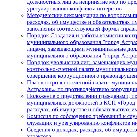
должностных лиц за непринятие мер по пре
урегулированию конфликта интересов
Методические рекомендации по вопросам пр
расходах, об имуществе и обязательствах и
заполнения соответствующей формы справ
Порядок Создания и работы комиссии конт
муниципального образования "город Астра
лицами, замещающими муниципальные должн
муниципального образования "город Астра
Порядок увольнения лиц, замещающих мун
контрольно-счетной палате муниципального
совершение коррупционного правонарушения
План контрольно-счетной палаты муниципа
Астрахань» по противодействию коррупции
Положение о представлении гражданами, 
муниципальных должностей в КСП «Город А
расходах, об имуществе и обязательствах 
Комиссия по соблюдению требований к сл
служащих и урегулированию конфликтов ин
Сведения о доходах, расходах, об имущест
характера