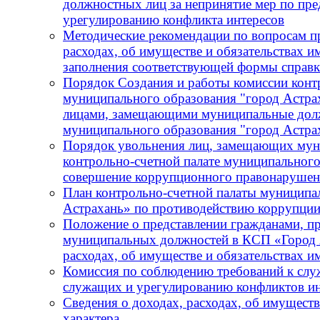
должностных лиц за непринятие мер по пре
урегулированию конфликта интересов
Методические рекомендации по вопросам пр
расходах, об имуществе и обязательствах и
заполнения соответствующей формы справ
Порядок Создания и работы комиссии конт
муниципального образования "город Астра
лицами, замещающими муниципальные должн
муниципального образования "город Астра
Порядок увольнения лиц, замещающих мун
контрольно-счетной палате муниципального
совершение коррупционного правонарушения
План контрольно-счетной палаты муниципа
Астрахань» по противодействию коррупции
Положение о представлении гражданами, 
муниципальных должностей в КСП «Город А
расходах, об имуществе и обязательствах 
Комиссия по соблюдению требований к сл
служащих и урегулированию конфликтов ин
Сведения о доходах, расходах, об имущест
характера