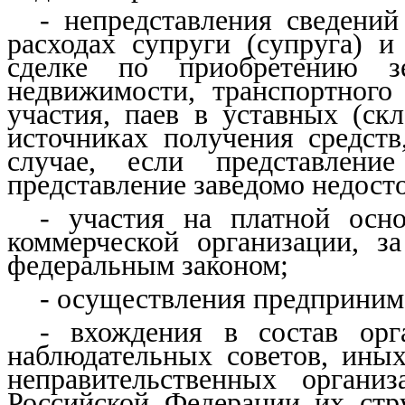
- непредставления сведений
расходах супруги (супруга) 
сделке по приобретению зе
недвижимости, транспортного 
участия, паев в уставных (ск
источниках получения средств
случае, если представлени
представление заведомо недост
- участия на платной осно
коммерческой организации, з
федеральным законом;
- осуществления предприним
- вхождения в состав орг
наблюдательных советов, ины
неправительственных орган
Российской Федерации их стр