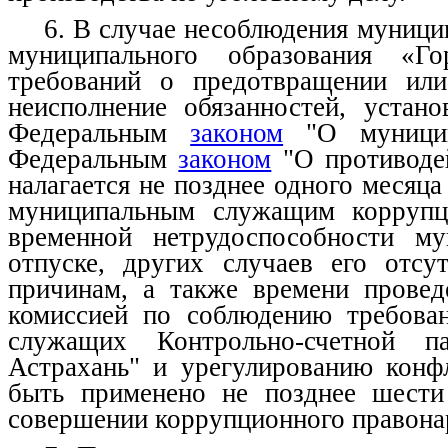
6. В случае несоблюдения муниц
муниципального образования «Г
требований о предотвращении или
неисполнение обязанностей, устан
Федеральным
законом
"О муницип
Федеральным
законом
"О противодей
налагается не позднее одного месяц
муниципальным служащим коррупци
временной нетрудоспособности му
отпуске, других случаев его отсу
причинам, а также времени провед
комиссией по соблюдению требова
служащих Контрольно-счетной п
Астрахань" и урегулированию конф
быть применено не позднее шести
совершении коррупционного правона