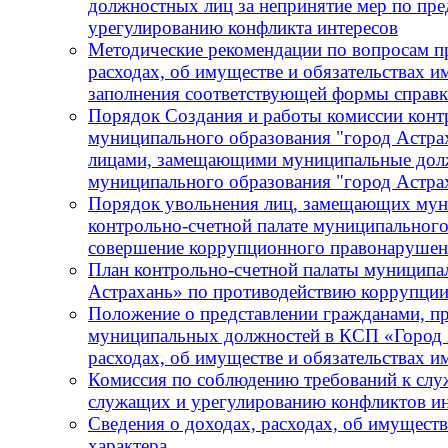
должностных лиц за непринятие мер по пре
урегулированию конфликта интересов
Методические рекомендации по вопросам пр
расходах, об имуществе и обязательствах и
заполнения соответствующей формы справ
Порядок Создания и работы комиссии конт
муниципального образования "город Астра
лицами, замещающими муниципальные должн
муниципального образования "город Астра
Порядок увольнения лиц, замещающих мун
контрольно-счетной палате муниципального
совершение коррупционного правонарушения
План контрольно-счетной палаты муниципа
Астрахань» по противодействию коррупции
Положение о представлении гражданами, 
муниципальных должностей в КСП «Город А
расходах, об имуществе и обязательствах 
Комиссия по соблюдению требований к сл
служащих и урегулированию конфликтов ин
Сведения о доходах, расходах, об имущест
характера