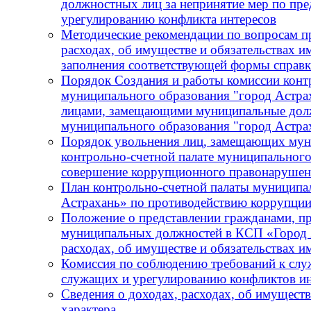
должностных лиц за непринятие мер по пре
урегулированию конфликта интересов
Методические рекомендации по вопросам пр
расходах, об имуществе и обязательствах и
заполнения соответствующей формы справ
Порядок Создания и работы комиссии конт
муниципального образования "город Астра
лицами, замещающими муниципальные должн
муниципального образования "город Астра
Порядок увольнения лиц, замещающих мун
контрольно-счетной палате муниципального
совершение коррупционного правонарушения
План контрольно-счетной палаты муниципа
Астрахань» по противодействию коррупции
Положение о представлении гражданами, 
муниципальных должностей в КСП «Город А
расходах, об имуществе и обязательствах 
Комиссия по соблюдению требований к сл
служащих и урегулированию конфликтов ин
Сведения о доходах, расходах, об имущест
характера