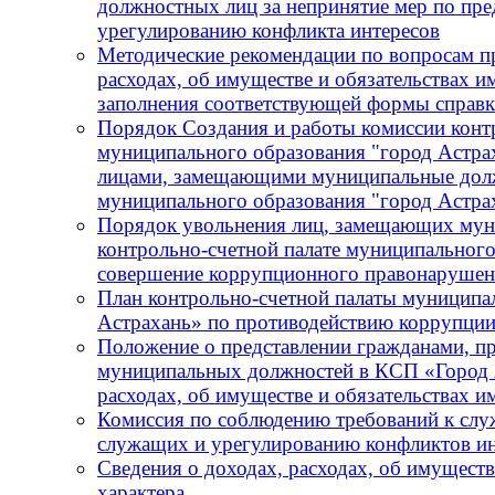
должностных лиц за непринятие мер по пре
урегулированию конфликта интересов
Методические рекомендации по вопросам пр
расходах, об имуществе и обязательствах и
заполнения соответствующей формы справ
Порядок Создания и работы комиссии конт
муниципального образования "город Астра
лицами, замещающими муниципальные должн
муниципального образования "город Астра
Порядок увольнения лиц, замещающих мун
контрольно-счетной палате муниципального
совершение коррупционного правонарушения
План контрольно-счетной палаты муниципа
Астрахань» по противодействию коррупции
Положение о представлении гражданами, 
муниципальных должностей в КСП «Город А
расходах, об имуществе и обязательствах 
Комиссия по соблюдению требований к сл
служащих и урегулированию конфликтов ин
Сведения о доходах, расходах, об имущест
характера