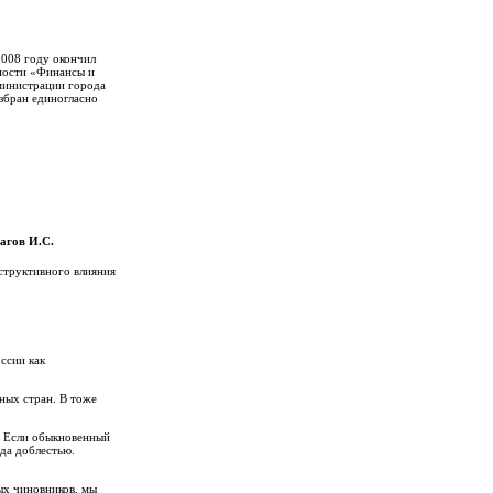
2008 году окончил
ности «Финансы и
дминистрации города
збран единогласно
ов И.С.
структивного влияния
ссии как
ных стран. В тоже
. Если обыкновенный
ода доблестью.
ых чиновников, мы