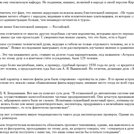
и ему епископскую кафедру. Не поднимая, никаких, волнений в народе к своей персоне Кир
метить тот факт, что именно коррупция положила конец блистательной империи. «Не турки,
евшие ничего общего с народом, видевшие в нём исключительно плательщиков, из которых сл
ел администрацию больше, чем ненавидел печенегов и турок».
 не менее блистательной империи — Российской.
 чем отличаются от многих других подобных случаев мздоимства, которыми просто перена
важно где они происходят. С уверенностью можно сказать, что это было, есть и будет.
ное состояние человеческой души, ведущее к гибели не только отдельного человека, но и т
вешь”. Всякое исследование выигрывает, если рассматривать изучаемое явление в сравнении
. Это так называемое дело, ставшее на долгие годы нарицательным, под названием «Астрах
 по этому делу и в конечном счёте осужденных, было 129 человек.
ораздо более масштабные, взять, к примеру, судебный процесс 1930 года по делу «о вредител
сяч человек, а председателем суда был сам А. Я. Вышинский. Но отличия, делающие дело 
кий характер и многие факты дела были откровенно «притянуты за уши». В то время астра
 основе его лежали самые обыкновенные факты коррупции, имевшие место тогда по всей стра
 К. Батрашевым. Вот как он излагает суть дела: “В отлаженной до автоматизма системе вз
нты, осуществлявшие налогообложение частных предпринимателей. Они зачастую признавали
г, забраковать книги было не сложно. Испытывая сильнейший налоговый пресс, нэпманы пус
 велись более или менее удовлетворительно, инспекторы, придравшись к мельчайшим наруш
нормативно», то есть фактически произвольно”.
зор мог установить явную тенденциозность такого рода инспекторских проверок. Однако п
у ревизоров.
ла теоретическая возможность обжаловать произвол чиновников, однако, как выяснилось на 
 из фигурантов, проходивших по этому делу, на допросе говорил, что: «отказаться в даче
всегда могли поступить с нами так, что наши семьи могли бы остаться голодными”.