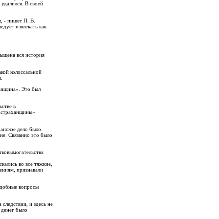
 удалился. В своей
 - пишет П. В.
едует извлекать как
сыщена вся история
акой колоссальной
.
анщина». Это был
ьстве в
«Астраханщины»
ханское дело было
не. Связанно это было
ятковымогательства
кались во все тяжкие,
ениям, признавали
одобные вопросы
следствии, и здесь не
 денег было