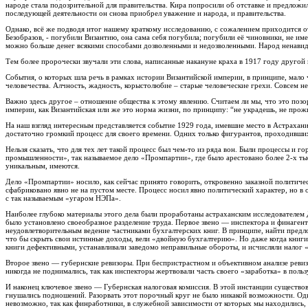
народе стала подозрительной для правительства. Кира попросили об отставке и предложил
последующей деятельности он снова приобрел уважение и народа, и правительства.
Однако, всё же подводя итог нашему краткому исследованию, с сожалением приходится от
Безобразов, - погубили Византию, она сама себя погубила; погубили её чиновники, не им
можно больше денег всякими способами дозволенными и недозволенными. Народ ненавид
Тем более пророчески звучали эти слова, написанные накануне краха в 1917 году другой
События, о которых шла речь в рамках истории Византийской империи, в принципе, мало
человечества. Алчность, жадность, корыстолюбие – старые человеческие грехи. Совсем не 
Важно здесь другое – отношение общества к этому явлению. Считаем ли мы, что это позор
империи, как Византийская или же это норма жизни, по принципу: “не украдешь, не прожи
На наш взгляд интересным представляется событие 1929 года, имевшие место в Астрахани
достаточно громкий процесс для своего времени. Одних только фигурантов, проходивших
Нельзя сказать, что для тех лет такой процесс был чем-то из ряда вон. Были процессы и г
промышленности», так называемое дело «Промпартии», где было арестовано более 2-х ты
уникальным, имеются.
Дело «Промпартии» носило, как сейчас принято говорить, откровенно заказной политичес
сфабриковано явно не на пустом месте. Процесс носил явно политический характер, но в
с так называемым «угаром НЭПа».
Наиболее глубоко материалы этого дела были проработаны астраханским исследователем Д.
было установлено своеобразное разделение труда. Первое звено — инспектора и финаге
неудовлетворительным ведение частниками бухгалтерских книг. В принципе, найти предло
что бы скрыть свои истинные доходы, вели «двойную бухгалтерию». Но даже когда книги
книги дефективными, устанавливали заведомо неправильные обороты, и исчисляли налог «
Второе звено — губернские ревизоры. При беспристрастном и объективном анализе реви
никогда не поднимались, так как инспекторы жертвовали часть своего «заработка» в польз
И наконец ключевое звено — Губернская налоговая комиссия. В этой инстанции существова
гнушались подношений. Разорвать этот порочный круг не было никакой возможности. Один
невозможно, так как финработники, в служебной зависимости от которых мы находились, 