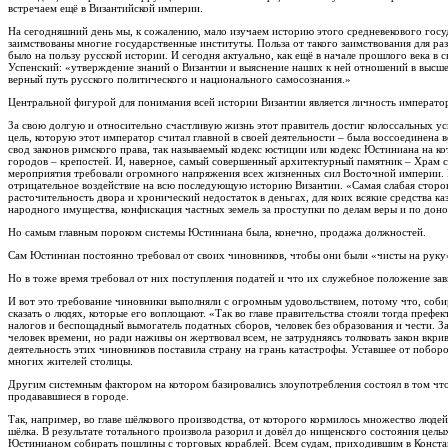
встречаем ещё в Византийской империи.
На сегодняшний день мы, к сожалению, мало изучаем историю этого средневекового госуда
заимствованы многие государственные институты. Польза от такого заимствования для раз
было на пользу русской истории. И сегодня актуально, как ещё в начале прошлого века
Успенский: «утверждение знаний о Византии и выяснение наших к ней отношений в высшей 
верный путь русского политического и национального самосознания.»
Центральной фигурой для понимания всей истории Византии является личность император
За свою долгую и относительно счастливую жизнь этот правитель достиг колоссальных усп
цель, которую этот император считал главной в своей деятельности – была воссоединена 
свод законов римского права, так называемый кодекс юстиции или кодекс Юстиниана на к
городов – крепостей. И, наверное, самый совершенный архитектурный памятник – Храм с
мероприятия требовали огромного напряжения всех жизненных сил Восточной империи. Пр
отрицательное воздействие на всю последующую историю Византии. «Самая слабая стор
расточительность двора и хронический недостаток в деньгах, для коих всякие средства 
народного имущества, конфискация частных земель за проступки по делам веры и по дон
Но самым главным пороком системы Юстиниана была, конечно, продажа должностей.
Сам Юстиниан постоянно требовал от своих чиновников, чтобы они были «чисты на руку» 
Но в тоже время требовал от них поступления податей и что их служебное положение зав
И вот это требование чиновники выполняли с огромным удовольствием, потому что, собира
сказать о людях, которые его воплощают. «Так во главе правительства стояли тогда преф
налогов и беспощадный вымогатель податных сборов, человек без образования и чести. 
человек времени, но ради наживы он жертвовал всем, не затрудняясь толковать закон вкрив
деятельность этих чиновников поставила страну на грань катастрофы. Уставшее от побор
многих жителей столицы.
Другим системным фактором на котором базировались злоупотребления состоял в том что
продававшиеся в городе.
Так, например, во главе шёлкового производства, от которого кормилось множество люде
шёлка. В результате тотального произвола разорил и довёл до нищенского состояния цел
Юстинианом собирать пошлины с торговых кораблей. Всем судам, приходившим в Констант