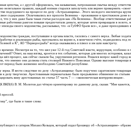
нная цепочка, а с другой оформилась, так называемая, патронажная смычка между ответст
но нелегальное правило, каждый нэпман старался заполучить или вернее прикормить «свое
честве подсудимого на процессе по делу «Астраханщины». Этого молодого инспектора круп
полное содержание. Оплачивались все прихоти Беленина – проживание в престижном доме в 
л, что у них даже была такая статья расходов как «На Беленина». Вообще ответственные р
венные работники рангом повыше предпочитали деньги, которые затем превращали в золото,
е эпизоды своего мздоимства, рассказывал, что «в ГубФО брали все», и даже приходивших 
здоимства граждан, поступавшие в органы власти, гасились с самого верха. Любые ходатай
аботки и реализации рыбы, пресекались на корню и, в конечном счёте, подводились под по
Полевой и К”, АО “Перворосрыба” всегда оказывались в плюсе и им шли навстречу.
о времени. Несмотря на то, что шел уже 12-й год Советской власти, коррупция, особенно в
ений? Ответ, на наш взгляд, кроется в тех событиях, которые для многих историков, казал
да шёл процесс, как сейчас сказали бы, укрупнения регионов. Решался вопрос какой город 
ли, что именно они должны стать столицей Нижнего Поволжья. Однако высокие товарищи 
 тот период было жизненно необходимо Советской республике.
у зерна. И вести следствие по делу «Астраханщины» было поручено саратовским товарища
ли к делу творчески. Арестованным первоначально было предъявлено обвинение по статья
ицировать вину арестованных по статье 57 часть 7 — «экономическая контрреволюция».
 ВКП(б) В. М. Молотов дал чёткую ориентировку по данному делу, сказав: “Мне кажется,
й прессой.
ку”, где были и такие слова:
 публицист и сатирик Михаил Кольцов, который издал брошюру об «Астраханщине» образно