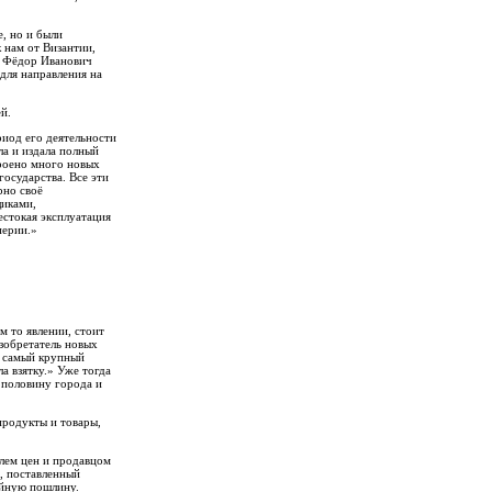
е, но и были
 нам от Византии,
л Фёдор Иванович
 для направления на
й.
риод его деятельности
ла и издала полный
троено много новых
осударства. Все эти
рно своё
щиками,
естокая эксплуатация
перии.»
м то явлении, стоит
изобретатель новых
л самый крупный
ла взятку.» Уже тогда
 половину города и
продукты и товары,
елем цен и продавцом
, поставленный
ойную пошлину.