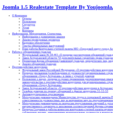
Joomla 1.5 Realestate Template By Youjooml
О Компании
Отчеты
Положение
Структура
Устав
Контакты
Информация. Мероприятия. Статистика.
Информация о размещении заказов
Анализ проведенных проверок
Кадровое обеспечение
Тексты официальных выступлений
План работы Контрольно-счетной палаты МО «Городской округ город А
Работа с обращениями граждан
Федеральный закон № 59-ФЗ «О порядке рассмотрения обращений гражд
Закон Астраханской области "О дополнительных гарантиях права граждан
Примерная форма обращения (заявления) граждан, юридических лиц, ин
Анализ обращений граждан
Противодействие коррупции
Федеральный закон Российской Федерации «О противодействии коррупци
Порядок увольнения (освобождения от должности) муниципальных служ
образования «Город Астрахань» в связи с утратой доверия
Положение о видах, порядке и сроках применения дисциплинарных взыск
законодательства о противодействии коррупции для муниципальных слу
образования «Город Астрахань»
Закон Астраханской области «О противодействии коррупции в Астраханск
Телефон доверия по приему обращений о фактах коррупции 51-12-53
Антикоррупционное просвещение
Методические рекомендации Министерство труда и социальной защиты Р
ответственности должностных лиц за непринятие мер по предотвращению
Методические рекомендации по вопросам представления сведений о доход
имущественного характера и заполнения соответствующей формы справк
Порядок Создания и работы комиссии контрольно-счетной палаты муници
соблюдения лицами, замещающими муниципальные должности в контрольн