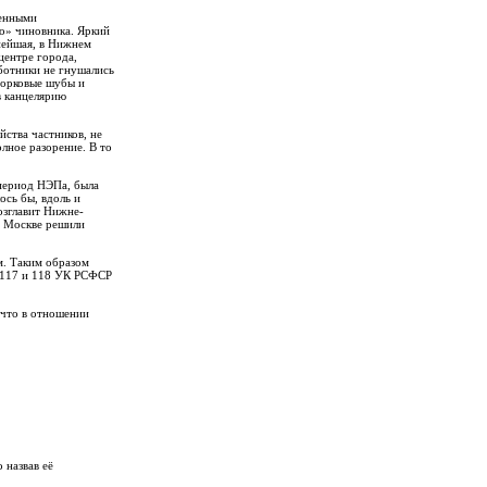
венными
го» чиновника. Яркий
нейшая, в Нижнем
центре города,
аботники не гнушались
 норковые шубы и
в канцелярию
ства частников, не
лное разорение. В то
 период НЭПа, была
ось бы, вдоль и
возглавит Нижне-
в Москве решили
м. Таким образом
м 117 и 118 УК РСФСР
 что в отношении
 назвав её