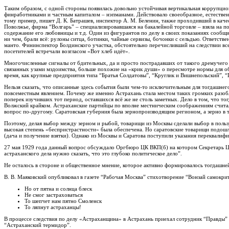
Таким образом, с одной стороны появилась довольно устойчивая вертикальная коррупцио
финработниками и частным капиталом – нэпманами. Действовало своеобразное, естествен
тому пример, пишет Д. К. Батрашев, инспектор А. М. Беленин, также проходивший в ка
Поволжье, фирма “Волгарь” – специализировавшаяся на бакалейной торговле – взяла на 
содержание его любовницы и т.д. Один из фигурантов по делу в своих показаниях сообщи
ни чем, брали всё: рулоны ситца, ботинки, чайные сервизы, бочонки с сельдью. Ответст
манто. Фининспектор Болдинского участка, обстоятельно перечисливший на следствии вс
посетителей встречали возгласом «Вот хлеб идёт».
Многочисленные сигналы от бдительных, да и просто пострадавших от такого дремучего м
связанных узами мздоимства, больше похожие на «крик души» о пересмотре нормы для обр
время, как крупные предприятия типа “Братья Солдатовы”, “Круглик и Вишнепольский”, “
Нельзя сказать, что описанные здесь события были чем-то исключительным для тогдашнег
повсеместным явлением. Почему же именно Астрахань стала местом таких громких разоблач
поперек изучивших тот период, оставшихся всё же не столь заметных. Дело в том, что тог
Волжский крайком. Астраханские партийцы по вполне местническим соображениям счита
вопрос по-другому. Саратовская губерния была зернопроизводящим регионом, а зерно в
Поэтому, делая выбор между зерном и рыбой, товарищи из Москвы сделали выбор в польз
высокая степень «беспристрастности» была обеспечена. Но саратовские товарищи подош
(дача и получение взятки). Однако из Москвы и Саратова поступили указания переквалиф
27 мая 1929 года данный вопрос обсуждало Оргбюро ЦК ВКП(б) на котором Секретарь ЦК
астраханского дела нужно сказать, что это глубоко политическое дело”.
Не осталось в стороне и общественное мнение, которое активно формировалось тогдашне
В. В. Маяковский опубликовал в газете “Рабочая Москва” стихотворение “Вонзай самокрити
Но от пятна и солнца блеск
Не смог застраховаться
То шепчет нам пятно Смоленск
То ляпнут астраханцы!
В процессе следствия по делу «Астраханщина» в Астрахань приехал сотрудник “Правды”
“Астраханский термидор”.