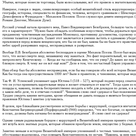
Убытки, которые понесли торговцы, были колоссальными, всё это привело к значительном
Наверное, говоря о людях, символизирующих особый византийский стиль коррупционера у 
географа, историка, специалиста по финансам, человека, которого сравнивали с Шекспир
Демосфеном и Фукидидом – Михаилом Пселлом. Пселл служил при девяти императорах (М
Романе Диогене, Михаиле Дуке).
Русский ученый начала прошлого века, Павел Владимирович Безобразов, большую часть с
его и характеризует: “Нужно было обладать особенным искусством, чтобы держаться пр
преданному чувственным наслаждениям Мономаху, противнику духовенства, суровому со
степени талантом угождать. Талант этот заключается в умении льстить и одинаково убед
преклонялся перед всяким венценосцем, кто бы он ни был, какова бы ни была его нравстве
небес царей разорявших народ, несправедливых и развратных.
Вообще П.В. Безобразов абсолютно беспощаден в оценке Михаила Пселла. Пселл был кор
того, что желал смерти лицу, мешавшему ему нажиться. Это факт поразительный, но зас
митрополиту Кизическому. — Когда же ты сообщишь мне, что он умер? До каких же пор буд
близкую смерть. К чему же он всё ещё жив?” Дело в том, что несчастный Еврип управлял
Наш обзор был бы абсолютно несправедлив, если бы мы говорили обо всей истории Визан
Как бы тогда она просуществовала 1000 лет? Были и правители, и чиновники, которые виде
Так Ф. И. Успенский упоминает царя Юстина I (518 – 527), который поднял перед сенатом
что он устал принимать карательные меры и желает отказаться от власти”. Тогда один из
пощады и, наконец, позволь беспрепятственно входить к тебе для докладов по делам, и я 
о каком-либо деле, то я отвечаю головой”. Чиновник слово своё сдержал и был пожизненн
Трудно увидеть какими методами, кроме обещания не давать пощады и являться беспрепят
правления Юстина I заметно улучшились.
В целом, при ближайшем рассмотрении истории борьбы с коррупцией, создается впечатлен
Константин Багрянородный (Порфиродный) (944) определил, “что все богатые, со време
в селах, должны быть изгнаны без всякого вознаграждения”. И слово своё он сдержал!
Однако самым радикальным борцом с коррупцией в Византийской империи принято считать
лет вглубь всех знатных родов, которые обманом приобрели земли, имущество у бедных. 
Заметно меньше в истории Византийской империи упоминаний о честных чиновниках, хотя
обустраивал водопровод, стал освещать Константинополь по ночам. “Наконец, за ним при