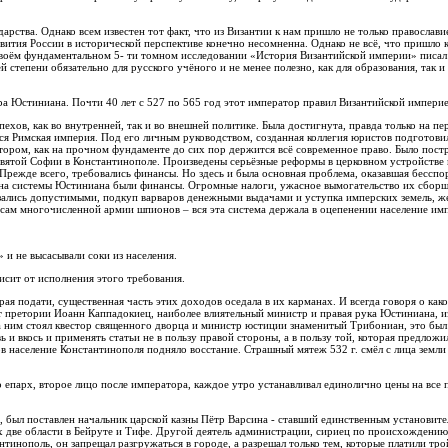
рства. Однако всем известен тот факт, что из Византии к нам пришло не только православи
вития России в исторической перспективе конечно несомненна. Однако не всё, что пришло к
 в своём фундаментальном 5- ти томном исследовании «История Византийской империи» писа
степени обязательно для русского учёного и не менее полезно, как для образования, так и
а Юстиниана. Почти 40 лет с 527 по 565 год этот император правил Византийской империе
ехов, как во внутренней, так и во внешней политике. Была достигнута, правда только на пе
вся Римская империя. Под его личным руководством, созданная коллегия юристов подготови
отором, как на прочном фундаменте до сих пор держится всё современное право. Было пос
вятой Софии в Константинополе. Произведены серьёзные реформы в церковном устройстве г
ежде всего, требовались финансы. Но здесь и была основная проблема, оказавшая бесспо
она системы Юстиниана были финансы. Огромные налоги, ужасное вымогательство их сбор
казались допустимыми, подкуп варваров денежными выдачами и уступка имперских земель, ж
осам многочисленной армии шпионов – вся эта система держала в оцепенении население им
и не высасывали соки из населения.
исит от исполнения этого требования.
я подати, существенная часть этих доходов оседала в их карманах. И всегда говоря о како
ект претории Иоанн Каппадокиец, наиболее влиятельный министр и правая рука Юстиниана, 
За ним стоял квестор священного дворца и министр юстиции знаменитый Трибониан, это бы
ь и вкось и применять статьи не в пользу правой стороны, а в пользу той, которая предложи
ов население Константинополя подняло восстание. Страшный мятеж 532 г. смёл с лица земли
 епарх, второе лицо после императора, каждое утро устанавливал единолично цены на все 
й, был поставлен начальник царской казны Пётр Варсина - ставший единственным установит
ых две области в Бейруте и Тифе. Другой деятель администрации, сириец по происхождению
инополь, он запрещал разгружаться в городе, а разрешал только тем, которые платили тр