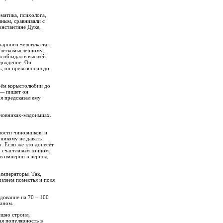
матика, психолога,
нным, сравнивали с
онстантине Дуке,
нарного человека так
 легкомысленному,
 обладал в высшей
верждение. Он
ь, он превозносил до
оём корыстолюбии до
 — пишет он
я предсказал ему
иновниках-мздоимцах.
ности чиновников, и
 никому не давать
о. Если же кто донесёт
о счастливым концом.
 в империи в период
императоры. Так,
илием поместья и поля
дование на 70 – 100
маном.
ешно строил,
ая популярность в