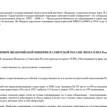
траханский государственный педагогический институт. Кандидат социологических наук. В 
ования «Саратовский государственный социально-экономический университет» по специаль
Астраханской области. 2005 – 2008 г.г. - Председатель Комитета по образованию и науке а
ты г.Астрахани. На Первом окружном совещании представителей МКСО в ЮФО в 2010 году и
.
МЕРЕ ВИЗАНТИЙСКОЙ ИМПЕРИИ И СОВЕТСКОЙ РОССИИ ЭПОХА НЭПА Рычаг
ой традиции Византии и Советской России периода позднего НЭПа. Обосновывается факт де
 ответственность, преступление и наказание
факта существования российской государственности и в целом исторической перспективы Ро
олее коррумпированных стран мира: в 2000 году занимали 82-83 место из 99 исследован
ния коррупция в России в 2011 набрала 2,4 балла и заняла 143-е место из 183 возможных .
бычных граждан давно стало не только оправданным, но и даже обыденным, - повседневным
иков, пытается действовать в обход закона и более того считает такое поведение своего р
угроз, которые таит в себе коррупция.
орни. Наиболее совершенно устроенную систему, как результат деятельности государственн