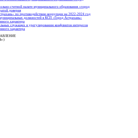
ольно-счетной палате муниципального образования «город
ратой доверия
страхань» по противодействию коррупции на 2022-2024 год
 муниципальных должностей в КСП «Город Астрахань»
енного характера
льных служащих и урегулированию конфликтов интересов
енного характера
РАВЛЕНИЕ
Ь»)