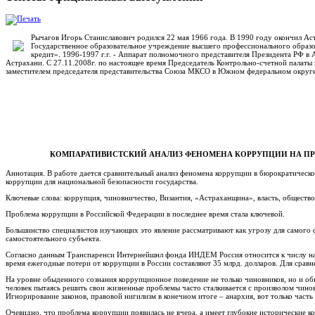
Рычагов Игорь Станиславович родился 22 мая 1966 года. В 1990 году окончил Ас
Государственное образовательное учреждение высшего профессионального образ
кредит». 1996-1997 г.г. - Аппарат полномочного представителя Президента РФ в 
Астрахани. С 27.11.2008г. по настоящее время Председатель Контрольно-счетной пала
заместителем председателя представительства Союза МКСО в Южном федеральном округе
КОМПАРАТИВИСТСКИЙ АНАЛИЗ ФЕНОМЕНА КОРРУПЦИИ НА ПРИ
Аннотация. В работе дается сравнительный анализ феномена коррупции в бюрократическ
коррупции для национальной безопасности государства.
Ключевые слова: коррупция, чиновничество, Византия, «Астраханщина», власть, общество,
Проблема коррупции в Российской Федерации в последнее время стала ключевой.
Большинство специалистов изучающих это явление рассматривают как угрозу для самого 
самостоятельного субъекта.
Согласно данным Транспаренси Интернейшнл фонда ИНДЕМ Россия относится к числу наиб
время ежегодные потери от коррупции в России составляют 35 млрд. долларов. Для сравне
На уровне обыденного сознания коррупционное поведение не только чиновников, но и о
человек пытаясь решить свои жизненные проблемы часто сталкивается с произволом чиновн
Игнорирование законов, правовой нигилизм в конечном итоге – анархия, вот только часть 
Очевидно, что проблема коррупции появилась не вчера, а имеет глубокие исторические к