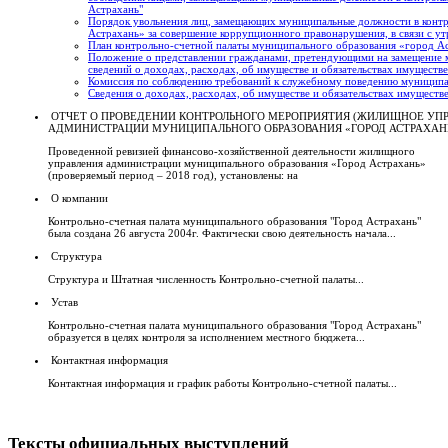
Астрахань"
Порядок увольнения лиц, замещающих муниципальные должности в контр
Астрахань» за совершение коррупционного правонарушения, в связи с ут
План контрольно-счетной палаты муниципального образования «город А
Положение о представлении гражданами, претендующими на замещение
сведений о доходах, расходах, об имуществе и обязательствах имуществ
Комиссия по соблюдению требований к служебному поведению муниципа
Сведения о доходах, расходах, об имуществе и обязательствах имуществ
ОТЧЕТ О ПРОВЕДЕНИИ КОНТРОЛЬНОГО МЕРОПРИЯТИЯ (ЖИЛИЩНОЕ УП
АДМИНИСТРАЦИИ МУНИЦИПАЛЬНОГО ОБРАЗОВАНИЯ «ГОРОД АСТРАХАН
Проведенной ревизией финансово-хозяйственной деятельности жилищного
управления администрации муниципального образования «Город Астрахань»
(проверяемый период – 2018 год), установлены: на
О компании
Контрольно-счетная палата муниципального образования "Город Астрахань"
была создана 26 августа 2004г. Фактически свою деятельность начала...
Структура
Структура и Штатная численность Контрольно-счетной палаты...
Устав
Контрольно-счетная палата муниципального образования "Город Астрахань"
образуется в целях контроля за исполнением местного бюджета...
Контактная информация
Контактная информация и график работы Контрольно-счетной палаты...
Тексты официальных выступлений