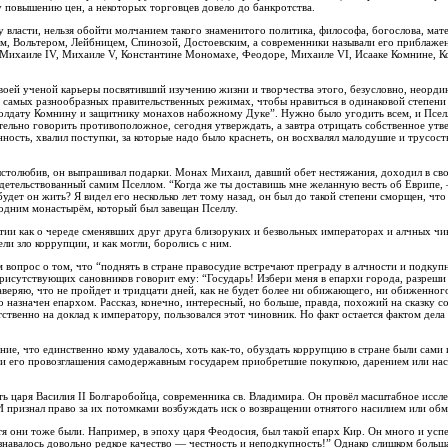
у повышению цен, а некоторых торговцев довело до банкротства.
власти, нельзя обойти молчанием такого знаменитого политика, философа, богослова, мате
ом, Вольтером, Лейбницем, Спинозой, Достоевским, а современники называли его приблаже
ихаиле IV, Михаиле V, Константине Мономахе, Феодоре, Михаиле VI, Исааке Комнине, К
воей ученой карьеры посвятивший изучению жизни и творчества этого, безусловно, неорди
и самых разнообразных правительственных режимах, чтобы нравиться в одинаковой степени
лдату Комнину и защитнику монахов набожному Дуке”. Нужно было угодить всем, и Пселл
ительно говорить противоположное, сегодня утверждать, а завтра отрицать собственное ут
нность, хвалил поступки, за которые надо было краснеть, он восхвалял малодушие и трусост
ыстолюбив, он выпрашивал подарки. Монах Михаил, давший обет нестяжания, доходил в св
видетельствованный самим Пселлом. “Когда же ты доставишь мне желанную весть об Еврипе,
ет он жить? Я видел его несколько лет тому назад, он был до такой степени сморщен, что 
 одним монастырём, который был завещан Пселлу.
тии как о череде сменявших друг друга близоруких и безвольных императорах и алчных ч
ли зло коррупции, и как могли, боролись с ним.
 вопрос о том, что “поднять в стране правосудие встречают преграду в алчности и подкуп
 присутствующих сановников говорит ему: “Государь! Избери меня в епархи города, разреши
заверяю, что не пройдет и тридцати дней, как не будет более ни обижающего, ни обиженног
о назначен епархом. Рассказ, конечно, интересный, но больше, правда, похожий на сказку с
ственно на доклад к императору, пользовался этот чиновник. Но факт остается фактом дела
ие, что единственно кому удавалось, хоть как-то, обуздать коррупцию в стране были сами 
ни его провозглашения самодержавным государем приобретшие покупкою, дарением или нас
 царя Василия II Болгаробойца, современника св. Владимира. Он провёл масштабное иссле
И признал право за их потомками возбуждать иск о возвращении отнятого насилием или об
 они тоже были. Например, в эпоху царя Феодосия, был такой епарх Кир. Он много и усп
знавалось довольно редкое качество — честность и неподкупность!” Однако слишком больш