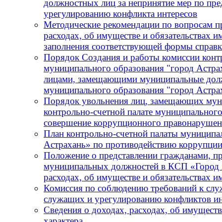
должностных лиц за непринятие мер по пре
урегулированию конфликта интересов
Методические рекомендации по вопросам пр
расходах, об имуществе и обязательствах и
заполнения соответствующей формы справ
Порядок Создания и работы комиссии конт
муниципального образования "город Астра
лицами, замещающими муниципальные должн
муниципального образования "город Астра
Порядок увольнения лиц, замещающих мун
контрольно-счетной палате муниципального
совершение коррупционного правонарушения
План контрольно-счетной палаты муниципа
Астрахань» по противодействию коррупции
Положение о представлении гражданами, 
муниципальных должностей в КСП «Город А
расходах, об имуществе и обязательствах 
Комиссия по соблюдению требований к сл
служащих и урегулированию конфликтов ин
Сведения о доходах, расходах, об имущест
характера