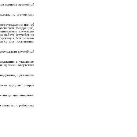
тая периода временной
водства по уголовному
предотвращении или об
ссийской Федерации",
ниципальным служащим
на работе (службе) по
 служащих Контрольно-
ев со дня поступления
результатам служебной
зыскания с указанием
ая времени отсутствия
нарушены, с указанием
льных трудовых споров
еющим дисциплинарного
 снять его с работника