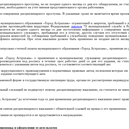
исциплинарного проступка, но не позднее одного месяца со дня его обнаружения, не счи
ени, необходимого на учет мнения представительного органа работников.
я совершения дисциплинарного проступка. В указанные сроки не включается время произ
муниципального образования «Город Астрахань» ограничений и запретов, требований о 
в целях противодействия коррупции Федеральным
законом
"О муниципальной службе в Ро
лагается не позднее одного месяца со дня поступления информации о совершении му
униципального служащего, пребывания его в отпуске, других случаев его отсутствия 
териалов комиссией по соблюдению требований к служебному поведению муниципальных
фликта интересов. При этом взыскание должно быть применено не позднее шести месяц
онтрольно-счетной палаты муниципального образования «Город Астрахань», принятым по 
ания «Город Астрахань» о применении к муниципальному служащему дисциплинарного в
оизводителем под роспись в течение трех рабочих дней со дня его издания, не счит
миться с указанным актом под роспись, то составляется соответствующий акт.
м коррупционного правонарушения и нормативных правовых актов, положения которых им 
 издания соответствующего акта.
сьменной форме в государственную инспекцию труда, органы по рассмотрению индивидуа
пальный служащий не подвергнут новому дисциплинарному взысканию, он считается не им
 Астрахань" до истечения года со дня применения дисциплинарного взыскания имеет право
я снятия дисциплинарного взыскания с обязательной ссылкой на приказ о его применении.
кания не премируется и не представляется к награждению.
проверка и оформление ее результатов