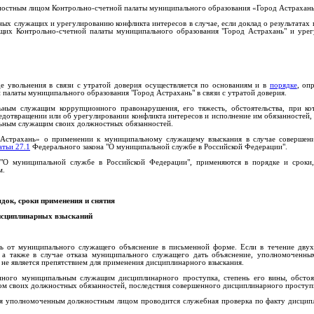
ностным лицом Контрольно-счетной палаты муниципального образования «Город Астрахань
х служащих и урегулированию конфликта интересов в случае, если доклад о результатах 
их Контрольно-счетной палаты муниципального образования "Город Астрахань" и урег
 увольнения в связи с утратой доверия осуществляется по основаниям и в
порядке
, оп
алаты муниципального образования "Город Астрахань" в связи с утратой доверия.
ьным служащим коррупционного правонарушения, его тяжесть, обстоятельства, при ко
дотвращении или об урегулировании конфликта интересов и исполнение им обязанностей, 
льным служащим своих должностных обязанностей.
д Астрахань» о применении к муниципальному служащему взыскания в случае совершен
атьи 27.1
Федерального закона "О муниципальной службе в Российской Федерации".
"О муниципальной службе в Российской Федерации", применяются в порядке и сроки,
м.
ядок, сроки применения и снятия
исциплинарных взысканий
ть от муниципального служащего объяснение в письменной форме. Если в течение дву
, а также в случае отказа муниципального служащего дать объяснение, уполномоченн
 не является препятствием для применения дисциплинарного взыскания.
ного муниципальным служащим дисциплинарного проступка, степень его вины, обстоят
м своих должностных обязанностей, последствия совершенного дисциплинарного проступ
я уполномоченным должностным лицом проводится служебная проверка по факту дисцип