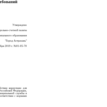
ребований
Утверждено
рольно-счетной палаты
ипального образования
"Город Астрахань"
ября 2019 г. №01-05-70
йствии коррупции для
оссийской Федерации,
ниципальной службы в
оответствии с нормами