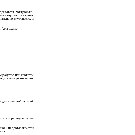
дседателя Контрольно-
ная сторона проступка,
пального служащего, а
д Астрахань».
м родстве или свойстве
водителем организаций,
осударственной и иной
ме с сопроводительным
ибо подготавливается
ния.