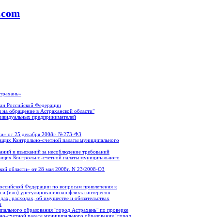
a.com
страхань»
ан Российской Федерации
 на обращение в Астраханской области"
дивидуальных предпринимателей
и» от 25 декабря 2008г. №273-ФЗ
ащих Контрольно-счетной палаты муниципального
аний и взысканий за несоблюдение требований
жащих Контрольно-счетной палаты муниципального
ой области» от 28 мая 2008г. N 23/2008-ОЗ
оссийской Федерации по вопросам привлечения к
 и (или) урегулированию конфликта интересов
ах, расходах, об имуществе и обязательствах
и
пального образования "город Астрахань" по проверке
о-счетной палате муниципального образования "город