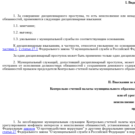
I. Ви
1. За совершение дисциплинарного проступка, то есть неисполнение или не
обязанностей, применяются следующие дисциплинарные взыскания:
1.1. замечание;
1.2. выговор;
1.3. увольнение с муниципальной службы по соответствующим основаниям.
К дисциплинарным взысканиям, в частности, относится увольнение по основан
частями 1
,
2 статьи 27.1
Федерального закона "О муниципальной службе в Российской Фе
За один дисциплинарный проступок может быть применено только одно дисципли
2. Муниципальный служащий, допустивший дисциплинарный проступок, может б
отстранен от исполнения должностных обязанностей с сохранением денежного содер
обязанностей приказом председателя Контрольно-счетной палаты муниципального образо
II. Взыскания з
Контрольно-счетной палаты муниципального образова
или об уре
неисполнение 
пр
1. За несоблюдение муниципальным служащим Контрольно-счетной палаты мун
урегулировании конфликта интересов и неисполнение обязанностей, установленных 
Федеральным
законом
"О противодействии коррупции" и другими федеральными законам
статьи 27
Федерального закона "О муниципальной службе в Российской Федерации" в пор