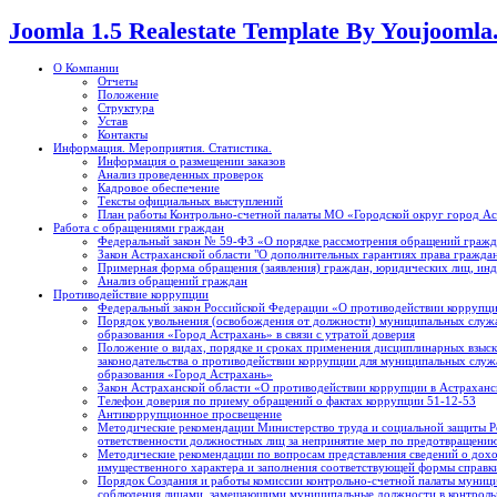
Joomla 1.5 Realestate Template By Youjooml
О Компании
Отчеты
Положение
Структура
Устав
Контакты
Информация. Мероприятия. Статистика.
Информация о размещении заказов
Анализ проведенных проверок
Кадровое обеспечение
Тексты официальных выступлений
План работы Контрольно-счетной палаты МО «Городской округ город А
Работа с обращениями граждан
Федеральный закон № 59-ФЗ «О порядке рассмотрения обращений гражд
Закон Астраханской области "О дополнительных гарантиях права граждан
Примерная форма обращения (заявления) граждан, юридических лиц, ин
Анализ обращений граждан
Противодействие коррупции
Федеральный закон Российской Федерации «О противодействии коррупци
Порядок увольнения (освобождения от должности) муниципальных служ
образования «Город Астрахань» в связи с утратой доверия
Положение о видах, порядке и сроках применения дисциплинарных взыск
законодательства о противодействии коррупции для муниципальных слу
образования «Город Астрахань»
Закон Астраханской области «О противодействии коррупции в Астраханск
Телефон доверия по приему обращений о фактах коррупции 51-12-53
Антикоррупционное просвещение
Методические рекомендации Министерство труда и социальной защиты Р
ответственности должностных лиц за непринятие мер по предотвращению
Методические рекомендации по вопросам представления сведений о доход
имущественного характера и заполнения соответствующей формы справк
Порядок Создания и работы комиссии контрольно-счетной палаты муници
соблюдения лицами, замещающими муниципальные должности в контрольн