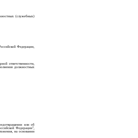
жностных (служебных)
Российской Федерации,
рной ответственности,
сполнения должностных
редотвращении или об
ссийской Федерации",
ожения, на основании