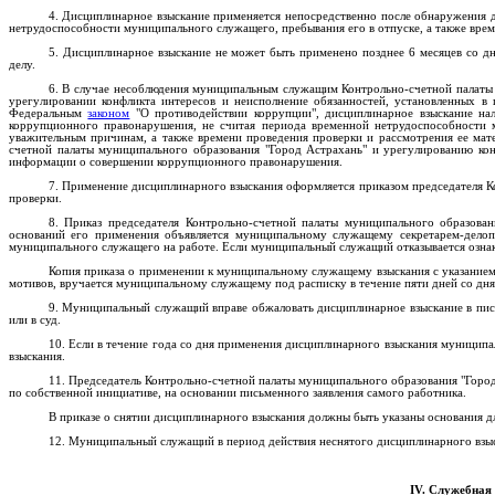
4. Дисциплинарное взыскание применяется непосредственно после обнаружения д
нетрудоспособности муниципального служащего, пребывания его в отпуске, а также врем
5. Дисциплинарное взыскание не может быть применено позднее 6 месяцев со дн
делу.
6. В случае несоблюдения муниципальным служащим Контрольно-счетной палаты 
урегулировании конфликта интересов и неисполнение обязанностей, установленных 
Федеральным
законом
"О противодействии коррупции", дисциплинарное взыскание на
коррупционного правонарушения, не считая периода временной нетрудоспособности м
уважительным причинам, а также времени проведения проверки и рассмотрения ее ма
счетной палаты муниципального образования "Город Астрахань" и урегулированию кон
информации о совершении коррупционного правонарушения.
7. Применение дисциплинарного взыскания оформляется приказом председателя К
проверки.
8. Приказ председателя Контрольно-счетной палаты муниципального образов
оснований его применения объявляется муниципальному служащему секретарем-делопр
муниципального служащего на работе. Если муниципальный служащий отказывается ознако
Копия приказа о применении к муниципальному служащему взыскания с указание
мотивов, вручается муниципальному служащему под расписку в течение пяти дней со дня
9. Муниципальный служащий вправе обжаловать дисциплинарное взыскание в пи
или в суд.
10. Если в течение года со дня применения дисциплинарного взыскания муници
взыскания.
11. Председатель Контрольно-счетной палаты муниципального образования "Город
по собственной инициативе, на основании письменного заявления самого работника.
В приказе о снятии дисциплинарного взыскания должны быть указаны основания дл
12. Муниципальный служащий в период действия неснятого дисциплинарного взыс
IV. Служебная 