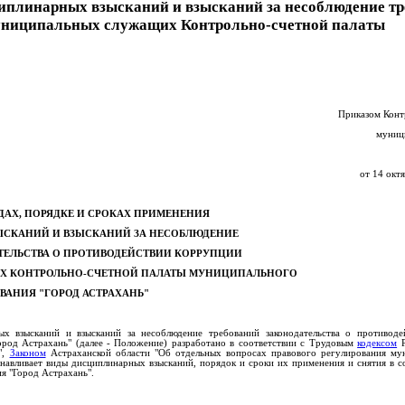
циплинарных взысканий и взысканий за несоблюдение т
муниципальных служащих Контрольно-счетной палаты
Приказом Конт
муниц
от 14 окт
ДАХ, ПОРЯДКЕ И СРОКАХ ПРИМЕНЕНИЯ
СКАНИЙ И ВЗЫСКАНИЙ ЗА НЕСОБЛЮДЕНИЕ
ТЕЛЬСТВА О ПРОТИВОДЕЙСТВИИ КОРРУПЦИИ
 КОНТРОЛЬНО-СЧЕТНОЙ ПАЛАТЫ МУНИЦИПАЛЬНОГО
ВАНИЯ "ГОРОД АСТРАХАНЬ"
х взысканий и взысканий за несоблюдение требований законодательства о противоде
род Астрахань" (далее - Положение) разработано в соответствии с Трудовым
кодексом
Р
",
Законом
Астраханской области "Об отдельных вопросах правового регулирования му
навливает виды дисциплинарных взысканий, порядок и сроки их применения и снятия в с
я "Город Астрахань".