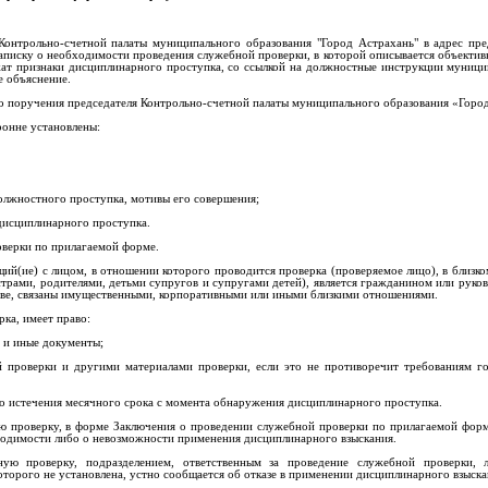
онтрольно-счетной палаты муниципального образования "Город Астрахань" в адрес пре
аписку о необходимости проведения служебной проверки, в которой описывается объектив
жат признаки дисциплинарного проступка, со ссылкой на должностные инструкции муници
е объяснение.
о поручения председателя Контрольно-счетной палаты муниципального образования «Горо
ронне установлены:
лжностного проступка, мотивы его совершения;
дисциплинарного проступка.
оверки по прилагаемой форме.
ий(ие) с лицом, в отношении которого проводится проверка (проверяемое лицо), в близко
естрами, родителями, детьми супругов и супругами детей), является гражданином или руко
йстве, связаны имущественными, корпоративными или иными близкими отношениями.
ка, имеет право:
а и иные документы;
й проверки и другими материалами проверки, если это не противоречит требованиям г
 до истечения месячного срока с момента обнаружения дисциплинарного проступка.
ую проверку, в форме Заключения о проведении служебной проверки по прилагаемой фор
ходимости либо о невозможности применения дисциплинарного взыскания.
ую проверку, подразделением, ответственным за проведение служебной проверки, л
оторого не установлена, устно сообщается об отказе в применении дисциплинарного взыска