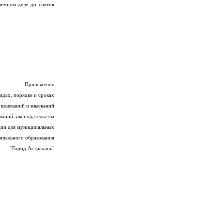
личном деле до снятия
Приложение
идах, порядке и сроках
взысканий и взысканий
ваний законодательства
ции для муниципальных
ипального образования
"Город Астрахань"