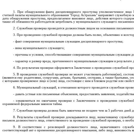
1. При обнаружении факта дисциплинарного проступка уполномоченное лицо К
счетной палаты муниципального образования "Город Астрахань" направляет служебную з
дата обнаружения проступка, предполагаемое виновное лицо, действия которого содер
также об обязанности работодателя затребовать у муниципального служащего письменно
2. Служебная проверка проводится должностным лицом на основании письменног
3. При проведении служебной проверки должны быть полно, объективно и всесто
- факт совершения муниципальным служащим дисциплинарного проступка;
- вина муниципального служащего;
- причины и условия, способствовавшие совершению муниципальным служащим до
- характер и размер вреда, причиненного муниципальным служащим в результате 
4. По результатам проверки оформляется Заключение о проведении служебной пр
5. В проведении служебной проверки не может участвовать работник(ки), состоящ
(являются ему родителями, супругами, детьми, братьями, сестрами, а также братьями, с
с которыми проверяемое лицо и (или) лица, состоящие с ним в близком родстве или сво
6. Муниципальный служащий, в отношении которого проводится служебная провер
- давать устные или письменные объяснения, предоставлять заявления, ходатайств
- ознакомиться по окончании проверки с Заключением о проведении служебно
охраняемой федеральным законом тайны.
7. Служебная проверка должна быть закончена не позднее чем за 5 рабочих дней
8. Результаты служебной проверки докладываются лицу, назначившему служебн
письмом должностного лица, ответственного за проведение служебной проверки, о необ
9. В соответствии с резолюцией должностного лица, назначившего служебн
соответствующий акт о применении дисциплинарного взыскания, либо лицу, виновность к