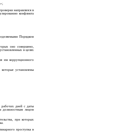
»;
проверки направлялся в
улированию конфликта
ределяемыми Порядком
торых оно совершено,
установленных в целях
ия им коррупционного
 которые установлены
х рабочих дней с даты
ым должностным лицом
ельства, при которых
ка.
линарного проступка в