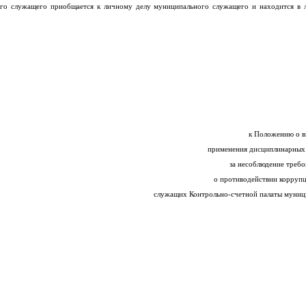
ого служащего приобщается к личному делу муниципального служащего и находится в 
к Положению о в
применения дисциплинарных 
за несоблюдение требо
о противодействии корруп
служащих Контрольно-счетной палаты муниц