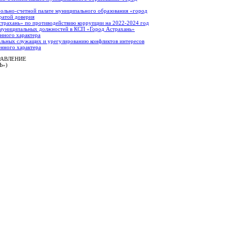
ольно-счетной палате муниципального образования «город
ратой доверия
страхань» по противодействию коррупции на 2022-2024 год
 муниципальных должностей в КСП «Город Астрахань»
енного характера
льных служащих и урегулированию конфликтов интересов
енного характера
РАВЛЕНИЕ
Ь»)