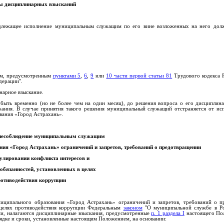
ды дисциплинарных взысканий
надлежащее исполнение муниципальным служащим по его вине возложенных на него дол
иям, предусмотренным
пунктами 5
,
6
,
9
или
10 части первой статьи 81
Трудового кодекса 
дерации".
нарное взыскание.
ыть временно (но не более чем на один месяц), до решения вопроса о его дисциплина
жания. В случае принятия такого решения муниципальный служащий отстраняется от и
вания «Город Астрахань».
а несоблюдение муниципальным служащим
ния «Город Астрахань»
ограничений и запретов, требований о предотвращении
гулировании конфликта интересов и
обязанностей, установленных в целях
отиводействия коррупции
иципального образования «Город Астрахань» ограничений и запретов, требований о п
в целях противодействия коррупции Федеральным
законом
"О муниципальной службе в Ро
и, налагаются дисциплинарные взыскания, предусмотренные
п. 1 раздела I
настоящего Пол
ядке и сроки, установленные настоящим Положением, на основании: