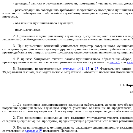
- докладной записки о результатах проверки, проведенной уполномоченным долж
- рекомендации по соблюдению требований к служебному поведению муниципальны
комиссию по соблюдению требований к служебному поведению муниципальных служащ
интересов;
- объяснений муниципального служащего;
- иных материалов.
2. Применение к муниципальному служащему дисциплинарного взыскания в виде
увольнения (освобождения от должности) муниципальных служащих Контрольно-счетной п
3. При применении взысканий учитывается характер совершенного муниципал
соблюдение муниципальным служащим других ограничений и запретов, требований о пре
противодействия коррупции, а также предшествующие результаты исполнения муниципа
4. В приказе Контрольно-счетной палаты муниципального образования «Горо
правонарушения в качестве основания применения взыскания указывается
часть 1
или
2 ст
5. Взыскания, предусмотренные
статьями 14.1
,
15
и
27
Федерального закона 
Федеральным законом, законодательством Астраханской области и настоящим Положение
III. Пор
д
1. До применения дисциплинарного взыскания работодатель должен затребова
получения муниципальным служащим запроса указанное объяснение не представлено
составляется соответствующий акт. Отказ муниципального служащего от дачи объяснения
2. При применении дисциплинарного взыскания учитываются тяжесть совершен
совершен дисциплинарный проступок, предшествующие результаты исполнения работнико
3. Перед применением к муниципальному служащему дисциплинарного взыскани
соответствии с
разделом IV
настоящего Положения.