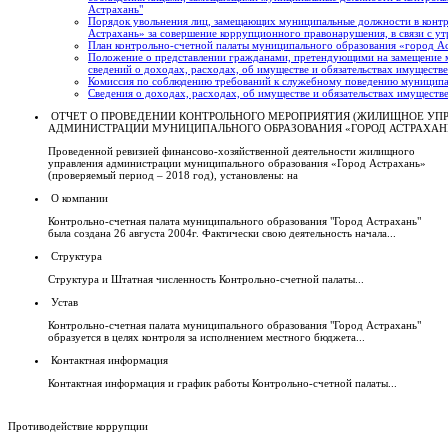
Астрахань"
Порядок увольнения лиц, замещающих муниципальные должности в контр
Астрахань» за совершение коррупционного правонарушения, в связи с ут
План контрольно-счетной палаты муниципального образования «город А
Положение о представлении гражданами, претендующими на замещение
сведений о доходах, расходах, об имуществе и обязательствах имуществ
Комиссия по соблюдению требований к служебному поведению муниципа
Сведения о доходах, расходах, об имуществе и обязательствах имуществ
ОТЧЕТ О ПРОВЕДЕНИИ КОНТРОЛЬНОГО МЕРОПРИЯТИЯ (ЖИЛИЩНОЕ УП
АДМИНИСТРАЦИИ МУНИЦИПАЛЬНОГО ОБРАЗОВАНИЯ «ГОРОД АСТРАХАН
Проведенной ревизией финансово-хозяйственной деятельности жилищного
управления администрации муниципального образования «Город Астрахань»
(проверяемый период – 2018 год), установлены: на
О компании
Контрольно-счетная палата муниципального образования "Город Астрахань"
была создана 26 августа 2004г. Фактически свою деятельность начала...
Структура
Структура и Штатная численность Контрольно-счетной палаты...
Устав
Контрольно-счетная палата муниципального образования "Город Астрахань"
образуется в целях контроля за исполнением местного бюджета...
Контактная информация
Контактная информация и график работы Контрольно-счетной палаты...
Противодействие коррупции