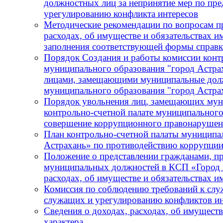
должностных лиц за непринятие мер по пре
урегулированию конфликта интересов
Методические рекомендации по вопросам пр
расходах, об имуществе и обязательствах и
заполнения соответствующей формы справ
Порядок Создания и работы комиссии конт
муниципального образования "город Астра
лицами, замещающими муниципальные должн
муниципального образования "город Астра
Порядок увольнения лиц, замещающих мун
контрольно-счетной палате муниципального
совершение коррупционного правонарушения
План контрольно-счетной палаты муниципа
Астрахань» по противодействию коррупции
Положение о представлении гражданами, 
муниципальных должностей в КСП «Город А
расходах, об имуществе и обязательствах 
Комиссия по соблюдению требований к сл
служащих и урегулированию конфликтов ин
Сведения о доходах, расходах, об имущест
характера