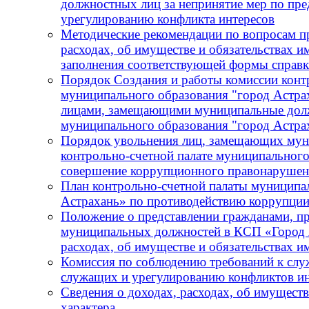
должностных лиц за непринятие мер по пре
урегулированию конфликта интересов
Методические рекомендации по вопросам пр
расходах, об имуществе и обязательствах и
заполнения соответствующей формы справ
Порядок Создания и работы комиссии конт
муниципального образования "город Астра
лицами, замещающими муниципальные должн
муниципального образования "город Астра
Порядок увольнения лиц, замещающих мун
контрольно-счетной палате муниципального
совершение коррупционного правонарушения
План контрольно-счетной палаты муниципа
Астрахань» по противодействию коррупции
Положение о представлении гражданами, 
муниципальных должностей в КСП «Город А
расходах, об имуществе и обязательствах 
Комиссия по соблюдению требований к сл
служащих и урегулированию конфликтов ин
Сведения о доходах, расходах, об имущест
характера