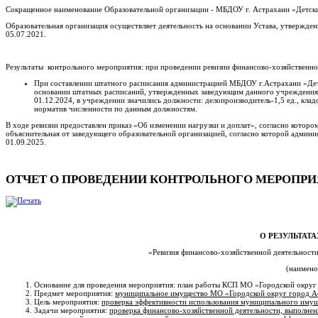
Сокращенное наименование Образовательной организации - МБДОУ г. Астрахани «Детск
Образовательная организация осуществляет деятельность на основании Устава, утвержд
05.07.2021.
Результаты контрольного мероприятия: при проведении ревизии финансово-хозяйственно
При составлении штатного расписания администрацией МБДОУ г.Астрахани «Детс
основании штатных расписаний, утвержденных заведующим данного учреждения на 0
01.12.2024, в учреждении значились должности: делопроизводитель-1,5 ед., кл
норматив численности по данным должностям.
В ходе ревизии предоставлен приказ «Об изменении нагрузки и доплат», согласно котор
объяснительная от заведующего образовательной организацией, согласно которой админи
01.09.2025.
ОТЧЕТ О ПРОВЕДЕНИИ КОНТРОЛЬНОГО МЕРОПРИЯТИЯ
О РЕЗУЛЬТАТ
«Ревизия финансово-хозяйственной деятельност
(наимено
Основание для проведения мероприятия: план работы КСП МО «Городской округ 
Предмет мероприятия:
муниципальное имущество МО «Городской округ город А
Цель мероприятия:
проверка эффективности использования муниципального иму
Задачи мероприятия:
проверка финансово-хозяйственной деятельности, выполнен