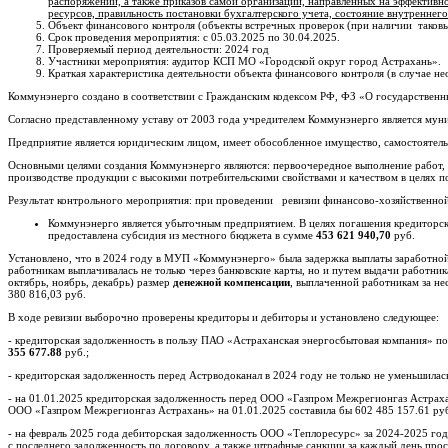
распоряжений, а также приказов самой организации, направленных на эффективн
ресурсов, правильность постановки бухгалтерского учета, состояние внутреннего
Объект финансового контроля (объекты встречных проверок (при наличии таковы
Срок проведения мероприятия: с 05.03.2025 по 30.04.2025.
Проверяемый период деятельности: 2024 год
Участники мероприятия: аудитор КСП МО «Городской округ город Астрахань».
Краткая характеристика деятельности объекта финансового контроля (в случае н
Коммунэнерго создано в соответствии с Гражданским кодексом РФ, ФЗ «О государствен
Согласно представленному уставу от 2003 года учредителем Коммунэнерго является мун
Предприятие является юридическим лицом, имеет обособленное имущество, самостоятельн
Основными целями создания Коммунэнерго являются: первоочередное выполнение работ,
производстве продукции с высокими потребительскими свойствами и качеством в целях п
Результат контрольного мероприятия: при проведении ревизии финансово-хозяйственной 
Коммунэнерго является убыточным предприятием. В целях погашения кредиторск
предоставлена субсидия из местного бюджета в сумме
453 621 940,70
руб.
Установлено, что в 2024 году в МУП «Коммунэнерго» была задержка выплаты заработной п
работникам выплачивалась не только через банковские карты, но и путем выдачи работника
октябрь, ноябрь, декабрь) размер
денежной компенсации
, выплаченной работникам за не
380 816,03 руб.
В ходе ревизии выборочно проверены кредиторы и дебиторы и установлено следующее:
- кредиторская задолженность в пользу ПАО «Астраханская энергосбытовая компания» по 
355 677.88
руб.;
- кредиторская задолженность перед Астрводоканал в 2024 году не только не уменьшилас
- на 01.01.2025 кредиторская задолженность перед ООО «Газпром Межрегионгаз Астраха
ООО «Газпром Межрегионгаз Астрахань» на 01.01.2025 составила бы 602 485 157.61 ру
- на февраль 2025 года дебиторская задолженность ООО «Теплоресурс» за 2024-2025 год
с последнего задолженность по договору, а также штрафные санкции за каждый день пр