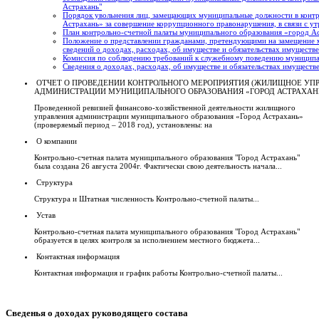
Астрахань"
Порядок увольнения лиц, замещающих муниципальные должности в контр
Астрахань» за совершение коррупционного правонарушения, в связи с ут
План контрольно-счетной палаты муниципального образования «город А
Положение о представлении гражданами, претендующими на замещение
сведений о доходах, расходах, об имуществе и обязательствах имуществ
Комиссия по соблюдению требований к служебному поведению муниципа
Сведения о доходах, расходах, об имуществе и обязательствах имуществ
ОТЧЕТ О ПРОВЕДЕНИИ КОНТРОЛЬНОГО МЕРОПРИЯТИЯ (ЖИЛИЩНОЕ УП
АДМИНИСТРАЦИИ МУНИЦИПАЛЬНОГО ОБРАЗОВАНИЯ «ГОРОД АСТРАХАН
Проведенной ревизией финансово-хозяйственной деятельности жилищного
управления администрации муниципального образования «Город Астрахань»
(проверяемый период – 2018 год), установлены: на
О компании
Контрольно-счетная палата муниципального образования "Город Астрахань"
была создана 26 августа 2004г. Фактически свою деятельность начала...
Структура
Структура и Штатная численность Контрольно-счетной палаты...
Устав
Контрольно-счетная палата муниципального образования "Город Астрахань"
образуется в целях контроля за исполнением местного бюджета...
Контактная информация
Контактная информация и график работы Контрольно-счетной палаты...
Сведенья
о доходах руководящего состава