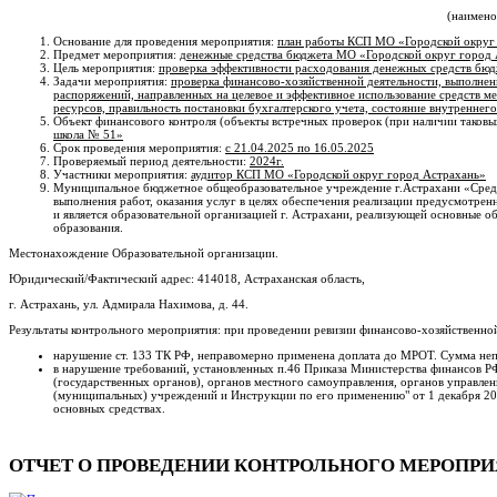
(наимено
Основание для проведения мероприятия:
план работы КСП МО
«
Городской округ
Предмет мероприятия:
денежные средства бюджета МО «
Городской округ город
Цель мероприятия:
проверка эффективности расходования денежных средств бю
Задачи мероприятия:
проверка финансово-хозяйственной деятельности, выполнен
распоряжений, направленных на целевое и эффективное использование средств м
ресурсов, правильность постановки бухгалтерского учета, состояние внутреннего
Объект финансового контроля (объекты встречных проверок (при наличии таковы
школа № 51»
Срок проведения мероприятия:
с 21.04.2025 по 16.05.2025
Проверяемый период деятельности:
2024г.
Участники мероприятия:
аудитор КСП МО «Городской округ город Астрахань»
Муниципальное бюджетное общеобразовательное учреждение г.Астрахани «Средняя
выполнения работ, оказания услуг в целях обеспечения реализации предусмотре
и является образовательной организацией г. Астрахани, реализующей основные 
образования.
Местонахождение Образовательной организации.
Юридический/Фактический адрес: 414018, Астраханская область,
г. Астрахань, ул. Адмирала Нахимова, д. 44.
Результаты контрольного мероприятия: при проведении ревизии финансово-хозяйственно
нарушение ст. 133 ТК РФ, неправомерно применена доплата до МРОТ. Сумма непр
в нарушение требований, установленных п.46 Приказа Министерства финансов РФ
(государственных органов), органов местного самоуправления, органов управл
(муниципальных) учреждений и Инструкции по его применению" от 1 декабря 2
основных средствах.
ОТЧЕТ О ПРОВЕДЕНИИ КОНТРОЛЬНОГО МЕРОПРИЯТИЯ 