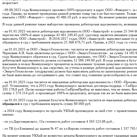
возрастает.
- 09.08.2023 года Коммунэнерго произвел 100% предоплату в адрес ООО «Фаворит+» за 
года. Однако, на момент проведения данной ревизии товар так и не был поставлен. Толь
взыскать с ООО «Фаворит+» сумму 41 486.10 руб. и неустойку. На момент ревизии решени
В ходе данной ревизии также выборочно проверена дебиторская задолженность, возникша
- на 01.01.2025 числится дебиторская задолженность ООО «Аквастрой» в сумме 25 344 68
перечислен 100%-й аванс в размере 43 461 249,45 руб. (договор заключен внешним упра
выполнить ООО «Аквастрой». В 2016-2017 годах ООО «Аквастрой» выполнил какие-то ра
обращалось в суд с требованием вернуть 25 368 679,71 руб. Однако, в 2021 году со сче
- на 01.01.2025 за ООО «ЭнергоТехнология» числится не взысканная дебиторская задолж
Черновым А.Н. были заключены договора с ООО «ЭнергоТехнология» на сумму 14 185 688
году Коммунэнерго обратился в суд. Судом было признано, что ООО «ЭнергоТехнология» 
дебиторской задолженности должна составлять 12 586 249.60 руб. В ходе ревизии в бух
взыскании в пользу Коммунэнерго процентов за пользование чужими деньгами и суд пос
бухучете Коммунэнерго и, как следствие, не учтена в размере дебиторской задолженн
«ЭнергоТехнология» (подрядчик) должен был выполнить работы по капитальному ремон
не были выполнены до сегодняшнего дня, что ставит под сомнение целесообразность и 
- на 01.01.2025 года числится не взысканная дебиторская задолженность с ООО «Произ
руб. Установлено, что в 2015 году Коммунэнерго заключило договоры подряда с ГазПр
195 178,8 руб. Пуско-наладочные работы ГазПромПрибор не выполнил, тем не менее, Ко
сумму 1 274 214 руб. и производит 100%-ю предоплату, которые так же не были выполне
- на 01.01.2025 года по данным бухучета Коммунэнерго числится не взысканная дебиторс
обращался
в суд с требованием вернуть сумму 80 000 руб.
- в 2024 году Коммунэнерго по просьбе УКХиБ производило за свой счет с привлечение
именно:
- по ул.Даргомыжского, 15а стоимость работ составила 4 503 123.08 руб.;
- от ТК (ул.Епишина) до здания № 47 по ул.Кирова стоимость работ составила 1 337 795.
На момент ревизии УКХиБ не возместил затраты Коммунэнерго на ремонт указанных выше 