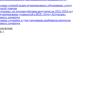
ольно-счетной палате муниципального образования «город
ратой доверия
страхань» по противодействию коррупции на 2022-2024 год
 муниципальных должностей в КСП «Город Астрахань»
енного характера
льных служащих и урегулированию конфликтов интересов
енного характера
РАВЛЕНИЕ
Ь»)