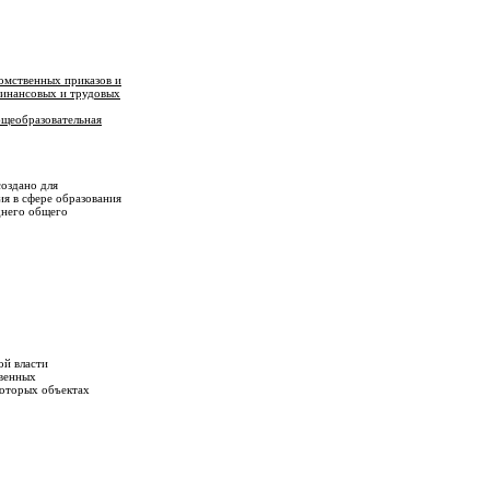
омственных приказов и
финансовых и трудовых
бщеобразовательная
оздано для
я в сфере образования
днего общего
ой власти
твенных
которых объектах