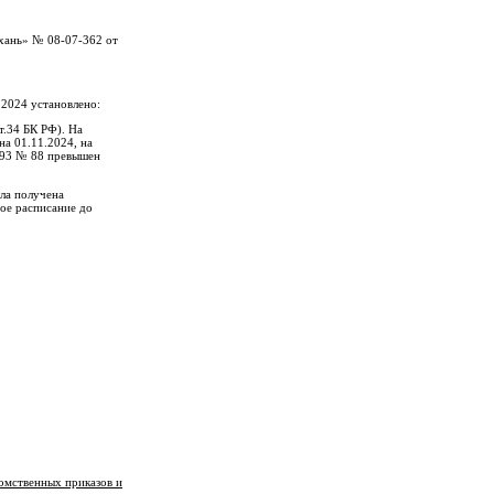
ахань» № 08-07-362 от
.2024 установлено:
.34 БК РФ). На
на 01.11.2024, на
1993 № 88 превышен
ла получена
ое расписание до
омственных приказов и