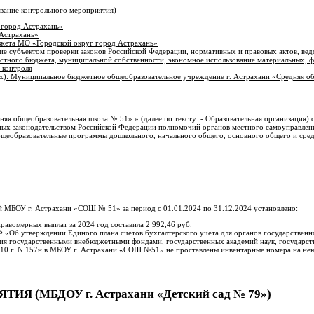
вание контрольного мероприятия)
 город Астрахань
»
 Астрахань
»
джета МО «
Городской округ город Астрахань
»
ие субъектом проверки законов Российской Федерации, нормативных и правовых актов, вед
естного бюджета, муниципальной собственности, экономное использование материальных, 
 контроля
х
): Муниципальное бюджетное общеобразовательное учреждение г. Астрахани «Средняя о
 общеобразовательная школа № 51» » (далее по тексту - Образовательная организация) с
нных законодательством Российской Федерации полномочий органов местного самоуправлени
общеобразовательные программы дошкольного, начального общего, основного общего и сре
й МБОУ г. Астрахани «СОШ № 51» за период с 01.01.2024 по 31.12.2024 установлено:
авомерных выплат за 2024 год составила 2 992,46 руб.
 «Об утверждении Единого плана счетов бухгалтерского учета для органов государственн
ения государственными внебюджетными фондами, государственных академий наук, государс
010 г. N 157н в МБОУ г. Астрахани «СОШ №51» не проставлены инвентарные номера на не
(МБДОУ г. Астрахани «Детский сад № 79»)