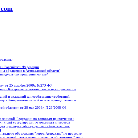
a.com
страхань»
ан Российской Федерации
 на обращение в Астраханской области"
дивидуальных предпринимателей
и» от 25 декабря 2008г. №273-ФЗ
ащих Контрольно-счетной палаты муниципального
аний и взысканий за несоблюдение требований
жащих Контрольно-счетной палаты муниципального
ой области» от 28 мая 2008г. N 23/2008-ОЗ
оссийской Федерации по вопросам привлечения к
 и (или) урегулированию конфликта интересов
ах, расходах, об имуществе и обязательствах
и
пального образования "город Астрахань" по проверке
о-счетной палате муниципального образования "город