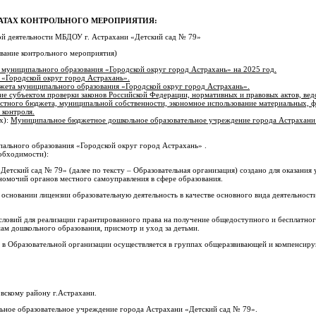
ТАТАХ КОНТРОЛЬНОГО МЕРОПРИЯТИЯ:
ой деятельности МБДОУ г. Астрахани «Детский сад № 79»
вание контрольного мероприятия)
 муниципального образования «Городской округ город Астрахань» на 2025 год.
 «Городской округ город Астрахань».
жета муниципального образования «Городской округ город Астрахань».
ие субъектом проверки законов Российской Федерации, нормативных и правовых актов, вед
естного бюджета, муниципальной собственности, экономное использование материальных, 
 контроля.
х):
Муниципальное бюджетное дошкольное образовательное учреждение города Астрахани
ального образования «Городской округ город Астрахань» .
еобходимости):
ский сад № 79» (далее по тексту – Образовательная организация) создано для оказания у
омочий органов местного самоуправления в сфере образования.
основании лицензии образовательную деятельность в качестве основного вида деятельности
условий для реализации гарантированного права на получение общедоступного и бесплатно
ам дошкольного образования, присмотр и уход за детьми.
 в Образовательной организации осуществляется в группах общеразвивающей и компенсир
вскому району г.Астрахани.
ьное образовательное учреждение города Астрахани «Детский сад № 79».