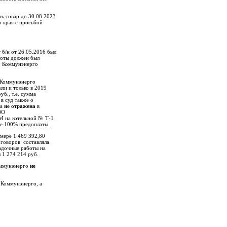
ь товар до 30.08.2023
о края с просьбой
 б/н от 26.05.2016 был
боты должен был
. Коммунэнерго
м Коммунэнерго
ли и только в 2019
б., т.е. сумма
в суд также о
ма
не отражена
в
ООО
М на котельной № Т-1
ие 100% предоплаты.
мере 1 469 392,80
оговоров составляла
адочные работы на
 1 274 214 руб.
Коммунэнерго
не
е
Коммунэнерго, а