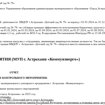
ий сад № 79».
енного Управлением образования администрации муниципального образования «Город Астр
й деятельности МБДОУ г.Астрахани «Детский сад № 79» за период с 01.01.2024 по 31.12
кий сад № 79» не соблюден принцип эффективности использования бюджетных средств (ст
1.01.2024, на 01.03.2024, на 01.04.2024, на 01.05.2024, на 01.07.2024, на 01.09.2024, 
адовщик-1,5 ед., рабочий по КОЗ-3 ед. В нарушение Постановления Минтруда РФ от 21.04.
ому снижена нагрузка у сотрудников, занимающих вышеперечисленные должности. Так же бы
страция МБДОУ г. Астрахани «Детский сад № 79» обязуется внести изменения в свое штатн
 (МУП г. Астрахани «Коммунэнерго»)
ОТЧЕТ
АХ КОНТРОЛЬНОГО МЕРОПРИЯТИЯ:
и муниципального унитарного предприятия г. Астрахань «Коммунэнерго»
вание контрольного мероприятия)
город Астрахань» на 2025 год
страхань»
щества МО «Городской округ город Астрахань»
ие субъектом проверки законов Российской Федерации, нормативных и правовых актов, вед