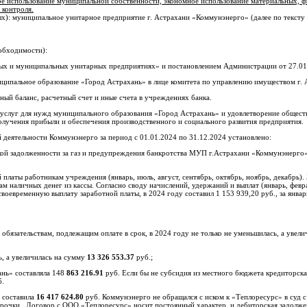
ое использование муниципальной собственности, экономное использование материальных, 
 контроля.
х): муниципальное унитарное предприятие г. Астрахани «Коммунэнерго» (далее по тексту
еобходимости):
ных и муниципальных унитарных предприятиях» и постановлением Администрации от 27.01
иципальное образование «Город Астрахань» в лице комитета по управлению имуществом г. 
ый баланс, расчетный счет и иные счета в учреждениях банка.
 услуг для нужд муниципального образования «Город Астрахань» и удовлетворение общест
олучения прибыли и обеспечения производственного и социального развития предприятия.
деятельности Коммунэнерго за период с 01.01.2024 по 31.12.2024 установлено:
ой задолженности за газ и предупреждения банкротства МУП г.Астрахани «Коммунэнерго»
латы работникам учреждения (январь, июль, август, сентябрь, октябрь, ноябрь, декабрь). 
м наличных денег из кассы. Согласно своду начислений, удержаний и выплат (январь, феврал
своевременную выплату заработной платы, в 2024 году составил 1 153 939,20 руб., за январ
обязательствам, подлежащим оплате в срок, в 2024 году не только не уменьшилась, а увели
ь, а увеличилась на сумму
13 326 553.37
руб.;
нь» составляла 148
863 216.91
руб. Если бы не субсидия из местного бюджета кредиторска
б.
 составила
16 417 624.80
руб. Коммунэнерго не обращался с иском к «Теплоресурс» в суд с
осрочки. Договор с ООО «Теплоресурс» носит постоянный характер, и дебиторская задолж