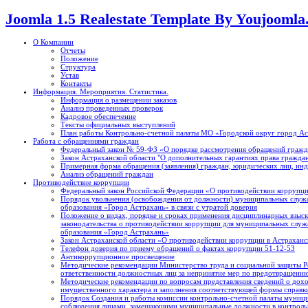
Joomla 1.5 Realestate Template By Youjooml
О Компании
Отчеты
Положение
Структура
Устав
Контакты
Информация. Мероприятия. Статистика.
Информация о размещении заказов
Анализ проведенных проверок
Кадровое обеспечение
Тексты официальных выступлений
План работы Контрольно-счетной палаты МО «Городской округ город А
Работа с обращениями граждан
Федеральный закон № 59-ФЗ «О порядке рассмотрения обращений гражд
Закон Астраханской области "О дополнительных гарантиях права граждан
Примерная форма обращения (заявления) граждан, юридических лиц, ин
Анализ обращений граждан
Противодействие коррупции
Федеральный закон Российской Федерации «О противодействии коррупци
Порядок увольнения (освобождения от должности) муниципальных служ
образования «Город Астрахань» в связи с утратой доверия
Положение о видах, порядке и сроках применения дисциплинарных взыск
законодательства о противодействии коррупции для муниципальных слу
образования «Город Астрахань»
Закон Астраханской области «О противодействии коррупции в Астраханск
Телефон доверия по приему обращений о фактах коррупции 51-12-53
Антикоррупционное просвещение
Методические рекомендации Министерство труда и социальной защиты Р
ответственности должностных лиц за непринятие мер по предотвращению
Методические рекомендации по вопросам представления сведений о доход
имущественного характера и заполнения соответствующей формы справк
Порядок Создания и работы комиссии контрольно-счетной палаты муници
соблюдения лицами, замещающими муниципальные должности в контрольн