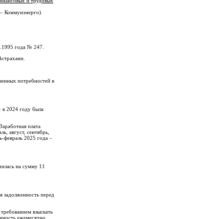
финансовых и трудовых
 – Коммунэнерго).
.1995 года № 247.
Астрахани.
венных потребностей в
 в 2024 году была
Заработная плата
ь, август, сентябрь,
ь-февраль 2025 года –
чилась на сумму 11
я задолженность перед
 требованием взыскать
енность ежемесячно