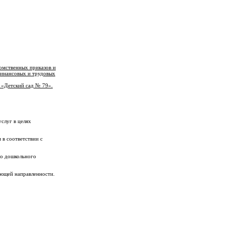
омственных приказов и
финансовых и трудовых
 «Детский сад № 79».
слуг в целях
 в соответствии с
го дошкольного
ующей направленности.