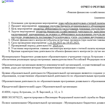
ОТЧЕТ О РЕЗУЛЬ
«Ревизия финансово-хозяйственн
(наимено
Основание для проведения мероприятия:
план работы контрольно-счетной палаты
Предмет мероприятия:
денежные средства бюджета муниципального образования
Цель мероприятия:
проверка эффективности расходования денежных средств бюд
Задачи мероприятия:
проверка финансово-хозяйственной деятельности, выполнен
распоряжений, направленных на целевое и эффективное использование средств м
ресурсов, правильность постановки бухгалтерского учета, состояние внутреннего
Объект финансового контроля (объекты встречных проверок (при наличии таковы
Срок проведения мероприятия:
с 21.04.2025 по 19.05.2025.
Проверяемый период деятельности:
2024 год.
Участники мероприятия: главные инспекторы контрольно-счетной палаты муницип
Краткая характеристика деятельности объекта финансового контроля (в случае н
Муниципальное бюджетное дошкольное образовательное учреждение города Астрахани «Дет
обеспечения реализации предусмотренных законодательством Российской Федерации полн
Образовательная организация является некоммерческой организацией, осуществляющей на 
целями, ради достижения которых Образовательная организация создана.
Целями образовательной деятельности Образовательной организации являются создание 
образования, осуществление образовательной деятельности по образовательным программ
Образовательная деятельность по образовательным программам дошкольного образования
Юридический (фактический) адрес Образовательной организации:
414004, город Астрахань, ул. В. Барсовой, д. 12, к. 3.
ИНН 3015076223, зарегистрирован в Инспекции Федеральной налоговой службы по Киро
Полное наименование Образовательной организации - Муниципальное бюджетное дошкол