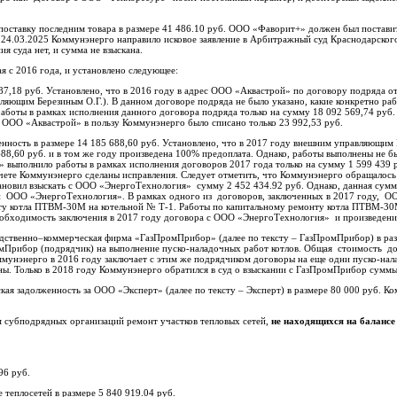
поставку последним товара в размере 41 486.10 руб. ООО «Фаворит+» должен был поставит
ко 24.03.2025 Коммунэнерго направило исковое заявление в Арбитражный суд Краснодарског
я суда нет, и сумма не взыскана.
я с 2016 года, и установлено следующее:
7,18 руб. Установлено, что в 2016 году в адрес ООО «Аквастрой» по договору подряда от
вляющим Березиным О.Г.). В данном договоре подряда не было указано, какие конкретно ра
боты в рамках исполнения данного договора подряда только на сумму 18 092 569,74 руб
та ООО «Аквастрой» в пользу Коммунэнерго было списано только 23 992,53 руб.
енность в размере 14 185 688,60 руб. Установлено, что в 2017 году внешним управляющи
,60 руб. и в том же году произведена 100% предоплата. Однако, работы выполнены не бы
выполнило работы в рамках исполнения договоров 2017 года только на сумму 1 599 439 ру
учете Коммунэнерго сделаны исправления. Следует отметить, что Коммунэнерго обращалось 
тановил взыскать с ООО «ЭнергоТехнология» сумму 2 452 434.92 руб. Однако, данная сум
ости ООО «ЭнергоТехнология». В рамках одного из договоров, заключенных в 2017 году, 
ту котла ПТВМ-30М на котельной № Т-1. Работы по капитальному ремонту котла ПТВМ-30
необходимость заключения в 2017 году договора с ООО «ЭнергоТехнология» и произведен
водственно–коммерческая фирма «ГазПромПрибор» (далее по тексту – ГазПромПрибор) в раз
омПрибор (подрядчик) на выполнение пуско-наладочных работ котлов. Общая стоимость д
ммунэнерго в 2016 году заключает с этим же подрядчиком договоры на еще одни пуско-нал
ны. Только в 2018 году Коммунэнерго обратился в суд о взыскании с ГазПромПрибор суммы
кая задолженность за ООО «Эксперт» (далее по тексту – Эксперт) в размере 80 000 руб. 
м субподрядных организаций ремонт участков тепловых сетей,
не находящихся на баланс
96 руб.
теплосетей в размере 5 840 919.04 руб.