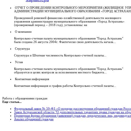
ОТЧЕТ О ПРОВЕДЕНИИ КОНТРОЛЬНОГО МЕРОПРИЯТИЯ (ЖИЛИЩНОЕ УП
АДМИНИСТРАЦИИ МУНИЦИПАЛЬНОГО ОБРАЗОВАНИЯ «ГОРОД АСТРАХАН
Проведенной ревизией финансово-хозяйственной деятельности жилищного
управления администрации муниципального образования «Город Астрахань»
(проверяемый период – 2018 год), установлены: на
О компании
Контрольно-счетная палата муниципального образования "Город Астрахань"
была создана 26 августа 2004г. Фактически свою деятельность начала...
Структура
Структура и Штатная численность Контрольно-счетной палаты...
Устав
Контрольно-счетная палата муниципального образования "Город Астрахань"
образуется в целях контроля за исполнением местного бюджета...
Контактная информация
Контактная информация и график работы Контрольно-счетной палаты...
Работа с обращениями граждан
Еще статьи...
Федеральный закон № 59-ФЗ «О порядке рассмотрения обращений граждан Росс
Закон Астраханской области "О дополнительных гарантиях права граждан на обр
Примерная форма обращения (заявления) граждан, юридических лиц, индивидуа
Анализ обращений граждан