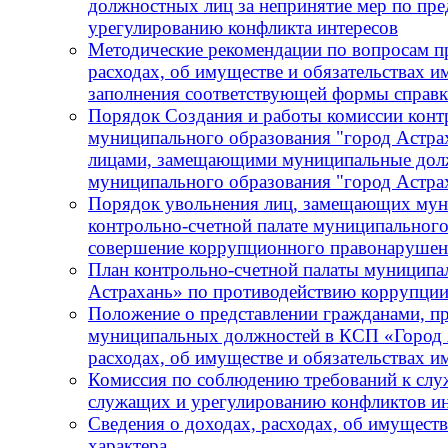
должностных лиц за непринятие мер по пре
урегулированию конфликта интересов
Методические рекомендации по вопросам пр
расходах, об имуществе и обязательствах и
заполнения соответствующей формы справ
Порядок Создания и работы комиссии конт
муниципального образования "город Астра
лицами, замещающими муниципальные должн
муниципального образования "город Астра
Порядок увольнения лиц, замещающих мун
контрольно-счетной палате муниципального
совершение коррупционного правонарушения
План контрольно-счетной палаты муниципа
Астрахань» по противодействию коррупции
Положение о представлении гражданами, 
муниципальных должностей в КСП «Город А
расходах, об имуществе и обязательствах 
Комиссия по соблюдению требований к сл
служащих и урегулированию конфликтов ин
Сведения о доходах, расходах, об имущест
характера